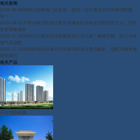
相关新闻
2026-08-08
河南小型商铺门店改造，如何一次性通过开封河南消防图
审？
2026-08-03
开封河南消防设计项目河南造价咨询全流程管控方法，严控
变更增量成本
2026-07-29
河南办公楼开封河南幕墙设计怎么做？兼顾节能、防火与本
地气候适配
2026-07-24
河南商业综合体开封河南消防设计要点解析，适配河南本地
审图规范
相关产品
开封消防检测