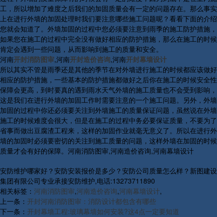
工，所以增加了难度之后我们的加固质量会有一定的问题存在。那么事实
上在进行外墙的加固处理时我们要注意哪些施工问题呢？看看下面的介绍
您就会知道了。外墙加固的过程中您必须要注意到雨季的施工防护措施，
如果您在施工的过程中完全没有做好相应的防护措施，那么在施工的时候
肯定会遇到一些问题，从而影响到施工的质量和安全。
河南
开封消防图审
,河南
开封造价咨询
,河南
开封幕墙设计
所以其实不管是雨季还是其他的季节在对外墙进行施工的时候都应该做好
相应的防护措施，一些基本的防护措施都做好之后你在施工的时候安全性
保障会更高，到时要真的遇到雨水天气外墙的施工质量也不会受到影响，
这是我们在进行外墙的加固工作时需要注意的一个施工问题。另外，外墙
加固的过程中你还必须要关注到外墙施工的质量保证问题，虽然说在外墙
施工的时候难度会很大，但是在施工的过程中务必要保证质量，不要为了
省事而做出豆腐渣工程来，这样的加固作业就毫无意义了。所以在进行外
墙的加固时必须要密切的关注到施工质量的问题，这样外墙在加固的时候
质量才会有好的保障。河南消防图审,河南造价咨询,河南幕墙设计
安防维护哪家好？安防安装报价是多少？安防公司质量怎么样？新图建设
集团有限公司专业承接安防维护,电话:13273711890
相关标签：
河南消防图审
,
河南造价咨询
,
河南幕墙设计
,
上一条：
开封河南消防图审：消防设计都包含有哪些
下一条：
开封幕墙工程:玻璃幕墙如何安装?这4点一定要知道