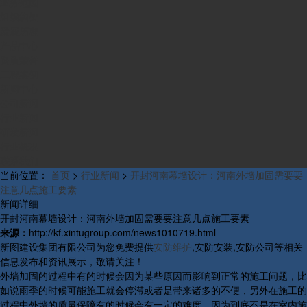
业务范围
组织构架
发展历程
产品中心
资质荣誉
工程案例
新闻中心
公司新闻
行业新闻
研发新闻
行业概况
联系我们
当前位置：
首页
>
行业新闻
>
开封河南幕墙设计：河南外墙加固需要要
注意几点施工要素
新闻详细
开封河南幕墙设计：河南外墙加固需要要注意几点施工要素
来源：
http://kf.xintugroup.com/news1010719.html
新图建设集团有限公司为您免费提供
安防维护
,安防安装,安防公司等相关
信息发布和资讯展示，敬请关注！
外墙加固的过程中有的时候会因为某些原因而影响到正常的施工问题，比
如说雨季的时候可能施工就会停滞或者是带来诸多的不便，另外在施工的
过程中外墙的质量保障有的时候会有一定的难度，因为到底不是在室内施