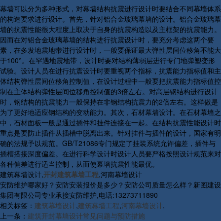
幕墙可以分为多种形式，对幕墙结构抗震进行设计时要结合不同幕墙体系
的构造要求进行设计。首先，针对铝合金玻璃幕墙的设计。铝合金玻璃幕
墙的抗震性能很大程度上取决于自身的抗震构造以及主框架的抗震能力。
因而在对铝合金玻璃幕墙的结构进行抗震设计时，要充分考虑这两个要
素，在多发地震地带进行设计时，一般要保证最大弹性层间位移角不能大
于100°。在罕遇地震地带，设计时要对结构薄弱层进行专门地弹塑变形
试验。设计人员在进行抗震设计时要重视两个指标，抗震能力指标值和主
体结构弹性层间位移角控制值，在设计过程中一般要把抗震能力指标值控
制在主体结构弹性层间位移角控制值的3倍左右。对高层钢结构进行设计
时，钢结构的抗震能力一般保持在非钢结构抗震力的2倍左右。这样做是
为了更好地适应钢结构的变动能力。其次，石材幕墙设计。在石材幕墙之
中，石材面板一般是通过插件和挂件连接在一起。在结构抗震性能设计时
重点是要防止插件从插槽中脱离出来。针对挂件与插件的设计，国家有明
确的法规予以规范。GB/T21086专门规定了挂装系统允许偏差，插件与
插槽搭接深度偏差。在进行科学设计时设计人员要严格按照设计规范来对
各种偏差进行适当控制，从而使幕墙抗震性能最优。
建筑幕墙设计,
开封建筑幕墙工程
,河南幕墙设计
安防维护哪家好？安防安装报价是多少？安防公司质量怎么样？新图建设
集团有限公司专业承接安防维护,电话:13273711890
相关标签：
建筑幕墙设计
,
建筑幕墙工程
,
河南幕墙设计
,
上一条：
建筑开封幕墙设计常见问题与预防措施