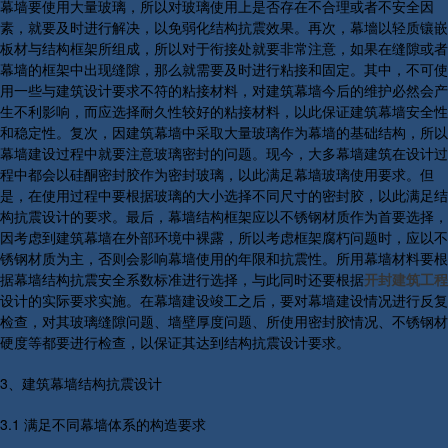
幕墙要使用大量玻璃，所以对玻璃使用上是否存在不合理或者不安全因
素，就要及时进行解决，以免弱化结构抗震效果。再次，幕墻以轻质镶嵌
板材与结构框架所组成，所以对于衔接处就要非常注意，如果在缝隙或者
幕墙的框架中出现缝隙，那么就需要及时进行粘接和固定。其中，不可使
用一些与建筑设计要求不符的粘接材料，对建筑幕墙今后的维护必然会产
生不利影响，而应选择耐久性较好的粘接材料，以此保证建筑幕墙安全性
和稳定性。复次，因建筑幕墙中采取大量玻璃作为幕墙的基础结构，所以
幕墙建设过程中就要注意玻璃密封的问题。现今，大多幕墙建筑在设计过
程中都会以硅酮密封胶作为密封玻璃，以此满足幕墙玻璃使用要求。但
是，在使用过程中要根据玻璃的大小选择不同尺寸的密封胶，以此满足结
构抗震设计的要求。最后，幕墙结构框架应以不锈钢材质作为首要选择，
因考虑到建筑幕墙在外部环境中裸露，所以考虑框架腐朽问题时，应以不
锈钢材质为主，否则会影响幕墙使用的年限和抗震性。所用幕墙材料要根
据幕墙结构抗震安全系数标准进行选择，与此同时还要根据
开封建筑工程
设计的实际要求实施。在幕墙建设竣工之后，要对幕墙建设情况进行反复
检查，对其玻璃缝隙问题、墙壁厚度问题、所使用密封胶情况、不锈钢材
硬度等都要进行检查，以保证其达到结构抗震设计要求。
3、建筑幕墙结构抗震设计
3.1 满足不同幕墙体系的构造要求