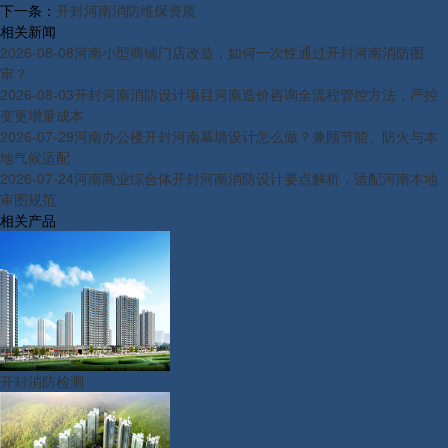
下一条：
开封河南消防维保资质
相关新闻
2026-08-08
河南小型商铺门店改造，如何一次性通过开封河南消防图
审？
2026-08-03
开封河南消防设计项目河南造价咨询全流程管控方法，严控
变更增量成本
2026-07-29
河南办公楼开封河南幕墙设计怎么做？兼顾节能、防火与本
地气候适配
2026-07-24
河南商业综合体开封河南消防设计要点解析，适配河南本地
审图规范
相关产品
开封消防检测