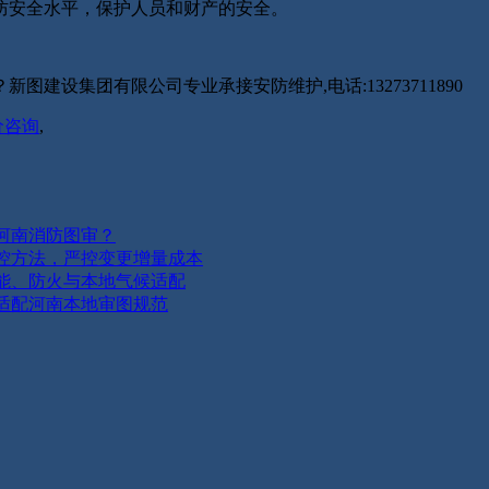
防安全水平，保护人员和财产的安全。
设集团有限公司专业承接安防维护,电话:13273711890
价咨询
,
河南消防图审？
控方法，严控变更增量成本
能、防火与本地气候适配
适配河南本地审图规范