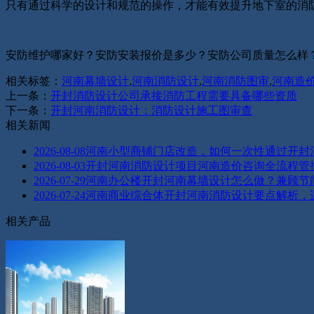
只有通过科学的设计和规范的操作，才能有效提升地下室的消
安防维护哪家好？安防安装报价是多少？安防公司质量怎么样？新图建
相关标签：
河南幕墙设计
,
河南消防设计
,
河南消防图审
,
河南造
上一条：
开封消防设计公司承接消防工程需要具备哪些资质
下一条：
开封河南消防设计：消防设计施工图审查
相关新闻
2026-08-08
河南小型商铺门店改造，如何一次性通过开封
2026-08-03
开封河南消防设计项目河南造价咨询全流程管
2026-07-29
河南办公楼开封河南幕墙设计怎么做？兼顾节
2026-07-24
河南商业综合体开封河南消防设计要点解析，
相关产品