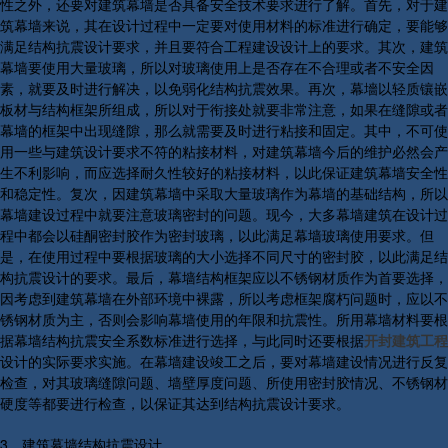
性之外，还要对建筑幕墙是否具备安全技术要求进行了解。首先，对于建
筑幕墙来说，其在设计过程中一定要对使用材料的标准进行确定，要能够
满足结构抗震设计要求，并且要符合工程建设设计上的要求。其次，建筑
幕墙要使用大量玻璃，所以对玻璃使用上是否存在不合理或者不安全因
素，就要及时进行解决，以免弱化结构抗震效果。再次，幕墻以轻质镶嵌
板材与结构框架所组成，所以对于衔接处就要非常注意，如果在缝隙或者
幕墙的框架中出现缝隙，那么就需要及时进行粘接和固定。其中，不可使
用一些与建筑设计要求不符的粘接材料，对建筑幕墙今后的维护必然会产
生不利影响，而应选择耐久性较好的粘接材料，以此保证建筑幕墙安全性
和稳定性。复次，因建筑幕墙中采取大量玻璃作为幕墙的基础结构，所以
幕墙建设过程中就要注意玻璃密封的问题。现今，大多幕墙建筑在设计过
程中都会以硅酮密封胶作为密封玻璃，以此满足幕墙玻璃使用要求。但
是，在使用过程中要根据玻璃的大小选择不同尺寸的密封胶，以此满足结
构抗震设计的要求。最后，幕墙结构框架应以不锈钢材质作为首要选择，
因考虑到建筑幕墙在外部环境中裸露，所以考虑框架腐朽问题时，应以不
锈钢材质为主，否则会影响幕墙使用的年限和抗震性。所用幕墙材料要根
据幕墙结构抗震安全系数标准进行选择，与此同时还要根据
开封建筑工程
设计的实际要求实施。在幕墙建设竣工之后，要对幕墙建设情况进行反复
检查，对其玻璃缝隙问题、墙壁厚度问题、所使用密封胶情况、不锈钢材
硬度等都要进行检查，以保证其达到结构抗震设计要求。
3、建筑幕墙结构抗震设计