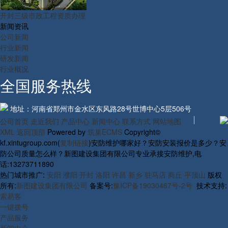
开封三级市政工程资质办理
新闻资讯
公司新闻
行业新闻
研发新闻
行业概况
全国服务热线
地址：河南省郑州市金水区东风路28号世博中心5层506号
公司首页
走近我们
产品中心
新闻中心
联系方式
网站地图
XML
返回顶部
Powered by
筑巢ECMS
Copyright©
kf.xintugroup.com(
复制链接
)安防维护哪家好？安防安装报价是多少？安
防公司质量怎么样？新图建设集团有限公司专业承接安防维护,电
话:13273711890
热门城市推广:
安阳
濮阳
开封
洛阳
许昌
新乡
驻马店
商丘
平顶山
版权
所有:
新图建设集团有限公司
备案号:
豫ICP备19030467号-2号
技术支持:
索易客
一键拨号
产品服务
新闻中心