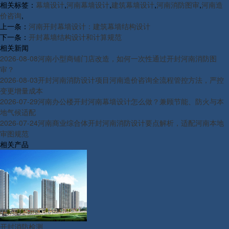
相关标签：
幕墙设计
,
河南幕墙设计
,
建筑幕墙设计
,
河南消防图审
,
河南造
价咨询
,
上一条：
河南开封幕墙设计：建筑幕墙结构设计
下一条：
开封幕墙结构设计和计算规范
相关新闻
2026-08-08
河南小型商铺门店改造，如何一次性通过开封河南消防图
审？
2026-08-03
开封河南消防设计项目河南造价咨询全流程管控方法，严控
变更增量成本
2026-07-29
河南办公楼开封河南幕墙设计怎么做？兼顾节能、防火与本
地气候适配
2026-07-24
河南商业综合体开封河南消防设计要点解析，适配河南本地
审图规范
相关产品
开封消防检测