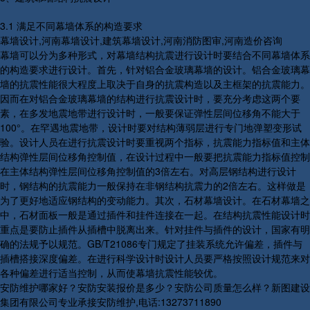
3.1 满足不同幕墙体系的构造要求
幕墙设计,河南幕墙设计,建筑幕墙设计,河南消防图审,河南造价咨询
幕墙可以分为多种形式，对幕墙结构抗震进行设计时要结合不同幕墙体系
的构造要求进行设计。首先，针对铝合金玻璃幕墙的设计。铝合金玻璃幕
墙的抗震性能很大程度上取决于自身的抗震构造以及主框架的抗震能力。
因而在对铝合金玻璃幕墙的结构进行抗震设计时，要充分考虑这两个要
素，在多发地震地带进行设计时，一般要保证弹性层间位移角不能大于
100°。在罕遇地震地带，设计时要对结构薄弱层进行专门地弹塑变形试
验。设计人员在进行抗震设计时要重视两个指标，抗震能力指标值和主体
结构弹性层间位移角控制值，在设计过程中一般要把抗震能力指标值控制
在主体结构弹性层间位移角控制值的3倍左右。对高层钢结构进行设计
时，钢结构的抗震能力一般保持在非钢结构抗震力的2倍左右。这样做是
为了更好地适应钢结构的变动能力。其次，石材幕墙设计。在石材幕墙之
中，石材面板一般是通过插件和挂件连接在一起。在结构抗震性能设计时
重点是要防止插件从插槽中脱离出来。针对挂件与插件的设计，国家有明
确的法规予以规范。GB/T21086专门规定了挂装系统允许偏差，插件与
插槽搭接深度偏差。在进行科学设计时设计人员要严格按照设计规范来对
各种偏差进行适当控制，从而使幕墙抗震性能较优。
安防维护哪家好？安防安装报价是多少？安防公司质量怎么样？新图建设
集团有限公司专业承接安防维护,电话:13273711890