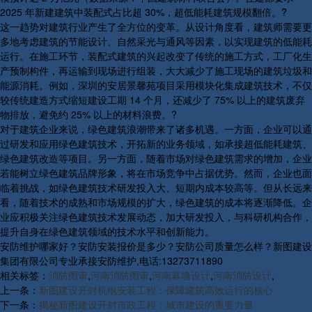
2025 年新建建筑中装配式占比超 30%，超低能耗建筑规模翻倍。?
这一趋势对建筑行业产生了全方位的变革。从设计角度看，建筑师需要更
多地考虑建筑的节能设计、自然采光与通风等因素，以实现建筑的低能耗
运行。在施工环节，装配式建筑的兴起改变了传统的施工方式，工厂化生
产预制构件，再运输到现场进行组装，大大减少了施工现场的建筑垃圾和
能源消耗。例如，深圳的安居景馨苑项目采用模块化集成建筑技术，不仅
较传统建造方式缩短建设工期 14 个月，还减少了 75% 以上的建筑废弃
物排放，避免约 25% 以上的材料浪费。?
对于建筑企业来说，绿色建筑浪潮带来了诸多机遇。一方面，企业可以通
过研发和应用绿色建筑技术，开拓新的业务领域，如承接超低能耗建筑、
绿色建筑改造等项目。另一方面，随着市场对绿色建筑需求的增加，企业
若能树立绿色建筑品牌形象，将在市场竞争中占据优势。然而，企业也面
临着挑战，如绿色建筑技术研发投入大、短期内成本较高等。但从长远来
看，随着技术的成熟和市场规模的扩大，绿色建筑的成本将逐渐降低。企
业应积极关注绿色建筑技术发展动态，加大研发投入，与科研机构合作，
提升自身在绿色建筑领域的技术水平和创新能力。
安防维护哪家好？安防安装报价是多少？安防公司质量怎么样？新图建设
集团有限公司专业承接安防维护,电话:13273711890
相关标签：
消防图审
,
河南消防图审
,
河南幕墙设计
,
河南消防设计
,
上一条：
新图建设开封机电安装工程：保障建筑高效运行的核心
下一条：
揭秘新图建设开封市政工程：城市建设的重要力量