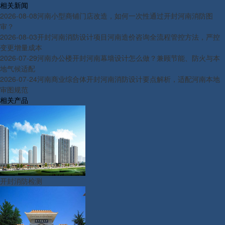
相关新闻
2026-08-08
河南小型商铺门店改造，如何一次性通过开封河南消防图
审？
2026-08-03
开封河南消防设计项目河南造价咨询全流程管控方法，严控
变更增量成本
2026-07-29
河南办公楼开封河南幕墙设计怎么做？兼顾节能、防火与本
地气候适配
2026-07-24
河南商业综合体开封河南消防设计要点解析，适配河南本地
审图规范
相关产品
开封消防检测