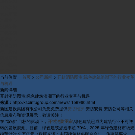
业务范围
组织构架
发展历程
产品中心
资质荣誉
工程案例
新闻中心
公司新闻
行业新闻
研发新闻
行业概况
联系我们
当前位置：
首页
>
公司新闻
>
开封消防图审:绿色建筑浪潮下的行业变革
与机遇
新闻详细
开封消防图审:绿色建筑浪潮下的行业变革与机遇
来源：
http://kf.xintugroup.com/news1156960.html
新图建设集团有限公司为您免费提供
安防维护
,安防安装,安防公司等相关
信息发布和资讯展示，敬请关注！
在 “双碳” 目标的驱动下，
开封消防图审
,绿色建筑已成为建筑行业不可逆
转的发展浪潮。目前，绿色建筑渗透率超 70%，2025 年绿色建材市场规
模预计达 2 万亿元（数据来源：中国建筑材料联合会）。住建部要求