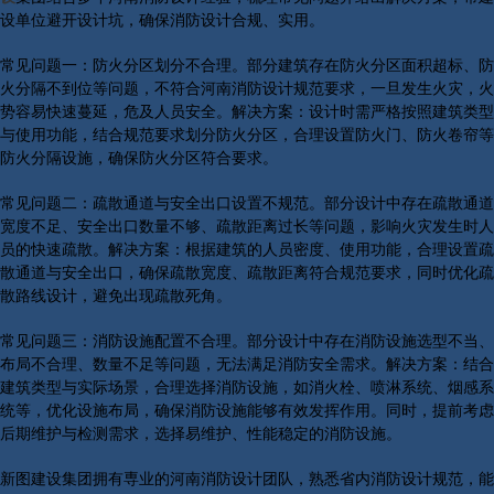
设单位避开设计坑，确保消防设计合规、实用。
常见问题一：防火分区划分不合理。部分建筑存在防火分区面积超标、防
火分隔不到位等问题，不符合河南消防设计规范要求，一旦发生火灾，火
势容易快速蔓延，危及人员安全。解决方案：设计时需严格按照建筑类型
与使用功能，结合规范要求划分防火分区，合理设置防火门、防火卷帘等
防火分隔设施，确保防火分区符合要求。
常见问题二：疏散通道与安全出口设置不规范。部分设计中存在疏散通道
宽度不足、安全出口数量不够、疏散距离过长等问题，影响火灾发生时人
员的快速疏散。解决方案：根据建筑的人员密度、使用功能，合理设置疏
散通道与安全出口，确保疏散宽度、疏散距离符合规范要求，同时优化疏
散路线设计，避免出现疏散死角。
常见问题三：消防设施配置不合理。部分设计中存在消防设施选型不当、
布局不合理、数量不足等问题，无法满足消防安全需求。解决方案：结合
建筑类型与实际场景，合理选择消防设施，如消火栓、喷淋系统、烟感系
统等，优化设施布局，确保消防设施能够有效发挥作用。同时，提前考虑
后期维护与检测需求，选择易维护、性能稳定的消防设施。
新图建设集团拥有専业的河南消防设计团队，熟悉省内消防设计规范，能