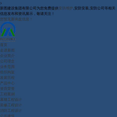
>
新图建设集团有限公司为您免费提供
安防维护
,安防安装,安防公司等相关
信息发布和资讯展示，敬请关注！
您暂无新询盘信息！
首页
走进新图
企业简介
公司理念
业务范围
组织构架
发展历程
产品中心
资质荣誉
工程案例
幕墙工程设计
装修工程设计
消防工程设计
公共建筑