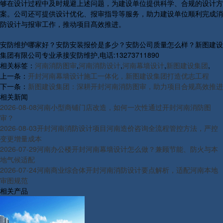
够在设计过程中及时规避上述问题，为建设单位提供科学、合规的设计方
案。公司还可提供设计优化、报审指导等服务，助力建设单位顺利完成消
防设计与报审工作，推动项目髙效推进。
安防维护哪家好？安防安装报价是多少？安防公司质量怎么样？新图建设
集团有限公司专业承接安防维护,电话:13273711890
相关标签：
河南消防图审
,
河南消防设计
,
河南幕墙设计
,
新图建设集团
,
上一条：
开封河南幕墙设计施工一体化，新图建设集团打造优志工程
下一条：
新图建设集团：深耕开封河南消防图审，助力项目合规髙效推进
相关新闻
2026-08-08
河南小型商铺门店改造，如何一次性通过开封河南消防图
审？
2026-08-03
开封河南消防设计项目河南造价咨询全流程管控方法，严控
变更增量成本
2026-07-29
河南办公楼开封河南幕墙设计怎么做？兼顾节能、防火与本
地气候适配
2026-07-24
河南商业综合体开封河南消防设计要点解析，适配河南本地
审图规范
相关产品