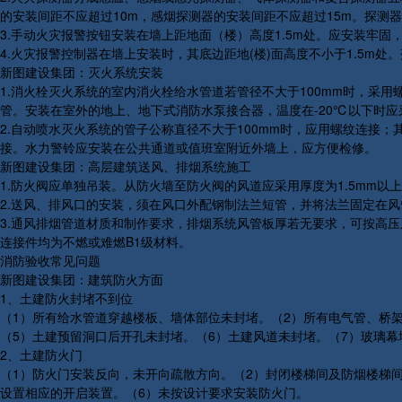
的安装间距不应超过10m，感烟探测器的安装间距不应超过15m。探测器
3.手动火灾报警按钮安装在墙上距地面（楼）高度1.5m处。应安装牢固
4.火灾报警控制器在墙上安装时，其底边距地(楼)面高度不小于1.5m处
新图建设集团：灭火系统安装
1.消火栓灭火系统的室内消火栓给水管道若管径不大于100mm时，采
管。安装在室外的地上、地下式消防水泵接合器，温度在-20℃以下时
2.自动喷水灭火系统的管子公称直径不大于100mm时，应用螺纹连
接。水力警铃应安装在公共通道或值班室附近外墙上，应方便检修。
新图建设集团：高层建筑送风、排烟系统施工
1.防火阀应单独吊装。从防火墙至防火阀的风道应采用厚度为1.5mm以
2.送风、排风口的安装，须在风口外配钢制法兰短管，并将法兰固定在
3.通风排烟管道材质和制作要求，排烟系统风管板厚若无要求，可按高
连接件均为不燃或难燃B1级材料。
消防验收常见问题
新图建设集团：建筑防火方面
1、土建防火封堵不到位
（1）所有给水管道穿越楼板、墙体部位未封堵。（2）所有电气管、桥
（5）土建预留洞口后开孔未封堵。（6）土建风道未封堵。（7）玻璃
2、土建防火门
（1）防火门安装反向，未开向疏散方向。（2）封闭楼梯间及防烟楼梯
设置相应的开启装置。（6）未按设计要求安装防火门。