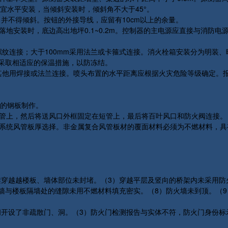
宜水平安装，当倾斜安装时，倾斜角不大于45°。
，并不得倾斜。按钮的外接导线，应留有10cm以上的余量。
。落地安装时，底边高出地坪0.1~0.2m。控制器的主电源应直接与消防
用螺纹连接；大于100mm采用法兰或卡箍式连接。消火栓箱安装分为明
应采取相适应的保温措施，以防冻结。
接；其他用焊接或法兰连接。喷头布置的水平距离应根据火灾危险等级确定
上的钢板制作。
风管上，然后将送风口外框固定在短管上，最后将百叶风口和防火阀连接。
压系统风管板厚选择。非金属复合风管板材的覆面材料必须为不燃材料，具
架穿越越楼板、墙体部位未封堵。（3）穿越平层及竖向的桥架内未采用防
幕墙与楼板隔墙处的缝隙未用不燃材料填充密实。（8）防火墙未到顶。（
间开设了非疏散门、洞。（3）防火门检测报告与实体不符，防火门身份标