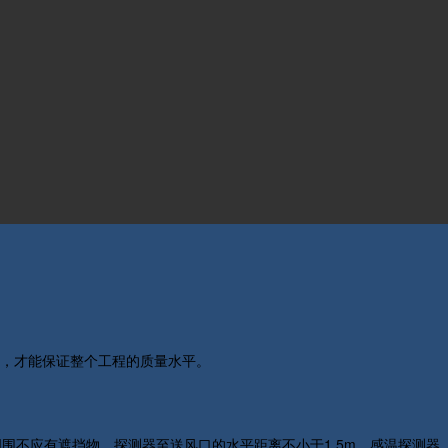
，才能保证整个工程的质量水平。
围不应有遮挡物。探测器至送风口的水平距离不小于1.5m。感温探测器