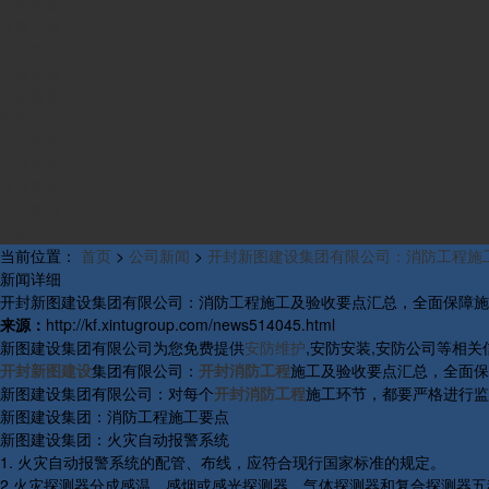
组织构架
发展历程
产品中心
资质荣誉
工程案例
新闻中心
公司新闻
行业新闻
研发新闻
行业概况
联系我们
当前位置：
首页
>
公司新闻
>
开封新图建设集团有限公司：消防工程施
新闻详细
开封新图建设集团有限公司：消防工程施工及验收要点汇总，全面保障施
来源：
http://kf.xintugroup.com/news514045.html
新图建设集团有限公司为您免费提供
安防维护
,安防安装,安防公司等相
开封新图建设
集团有限公司：
开封消防工程
施工及验收要点汇总，全面保
新图建设集团有限公司：对每个
开封消防工程
施工环节，都要严格进行监
新图建设集团：消防工程施工要点
新图建设集团：火灾自动报警系统
1. 火灾自动报警系统的配管、布线，应符合现行国家标准的规定。
2.火灾探测器分成感温、感烟或感光探测器、气体探测器和复合探测器五