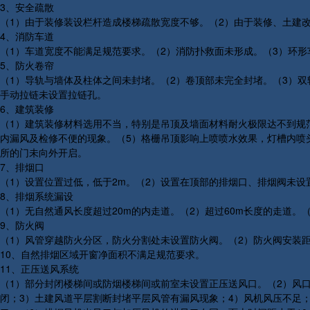
3、安全疏散
（1）由于装修装设栏杆造成楼梯疏散宽度不够。（2）由于装修、土建
4、消防车道
（1）车道宽度不能满足规范要求。（2）消防扑救面未形成。（3）环
5、防火卷帘
（1）导轨与墙体及柱体之间未封堵。（2）卷顶部未完全封堵。（3）
手动拉链未设置拉链孔。
6、建筑装修
（1）建筑装修材料选用不当，特别是吊顶及墙面材料耐火极限达不到规
内漏风及检修不便的现象。（5）格栅吊顶影响上喷喷水效果，灯槽内喷头
所的门未向外开启。
7、排烟口
（1）设置位置过低，低于2m。（2）设置在顶部的排烟口、排烟阀未设置
8、排烟系统漏设
（1）无自然通风长度超过20m的内走道。（2）超过60m长度的走道。
9、防火阀
（1）风管穿越防火分区，防火分割处未设置防火阀。（2）防火阀安装距
10、自然排烟区域开窗净面积不满足规范要求。
11、正压送风系统
（1）部分封闭楼梯间或防烟楼梯间或前室未设置正压送风口。（2）风
闭；3）土建风道平层割断封堵平层风管有漏风现象；4）风机风压不足；