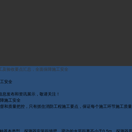
工及验收要点汇总，全面保障施工安全
工安全
关信息发布和资讯展示，敬请关注！
障施工安全
督和质量把控，只有抓住消防工程施工要点，保证每个施工环节施工质量
种基本类型。探测器安装距墙壁、梁边的水平距离不小于0.5m。探测器周