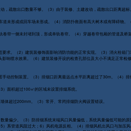
改动，疏散出口数量不够。（3）由于装修、土建改动，疏散出口距离超标
形车道未形成或回车场未形成。（4）消防扑救面有高大树木或有障碍物。
双轨卷帘一侧未封堵到顶，形成单轨卷帘。（4）穿越卷帘包厢的管道及桥
范要求。（2）建筑装修饰面影响消防功能的正常实现。（3）消火栓箱门
影响喷水效果。（6）建筑装修开设的检查孔部位及大小不满足正常检修的
手动控制装置。（3）排烟口距离最远点水平距离超过了30m。（4）排烟
（3）面积超过100㎡的区域未设置排烟系统。
墙体超过200mm。（3）常开、常闭排烟防火阀设置错误。
口数量偏少。（3）防排烟系统末端风口风量偏低，系统风量偏低可能的原
5）系管道风阻过大；6）风机电源反相。（4）排烟风机出风口与加压风