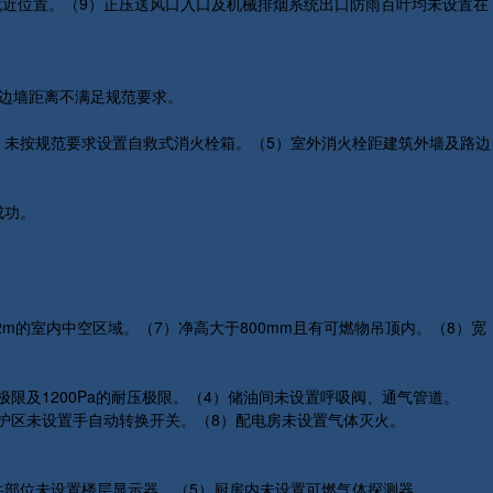
就近位置。（9）正压送风口入口及机械排烟系统出口防雨百叶均未设置在
离边墙距离不满足规范要求。
）未按规范要求设置自救式消火栓箱。（5）室外消火栓距建筑外墙及路边
成功。
m的室内中空区域。（7）净高大于800mm且有可燃物吊顶内。（8）宽
限及1200Pa的耐压极限。（4）储油间未设置呼吸阀、通气管道。
护区未设置手自动转换开关。（8）配电房未设置气体灭火。
共部位未设置楼层显示器。（5）厨房内未设置可燃气体探测器。