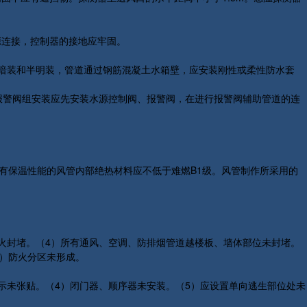
电源连接，控制器的接地应牢固。
装、暗装和半明装，管道通过钢筋混凝土水箱壁，应安装刚性或柔性防水套
。报警阀组安装应先安装水源控制阀、报警阀，在进行报警阀辅助管道的连
有保温性能的风管内部绝热材料应不低于难燃B1级。风管制作所采用的
火封堵。（4）所有通风、空调、防排烟管道越楼板、墙体部位未封堵。
9）防火分区未形成。
示未张贴。（4）闭门器、顺序器未安装。（5）应设置单向逃生部位处未