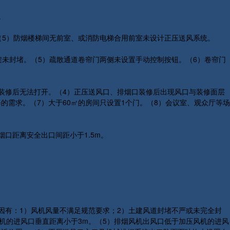
。
（5）防烟楼梯间无前室、或消防电梯合用前室未设计正压送风系统。
架未封堵。（5）疏散通道卷帘门两侧未设置手动控制按钮。（6）卷帘门
装修后无法打开。（4）正压送风口、排烟口装修后出现风口与装修面层
需求。（7）大于60㎡的房间只设置1个门。（8）会议室、观众厅等场
口距离安全出口间距小于1.5m。
因有：1）风机风量不满足规范要求；2）土建风道封堵不严或未完全封
机的进风口垂直距离小于3m。（5）排烟风机出风口低于加压风机的进风