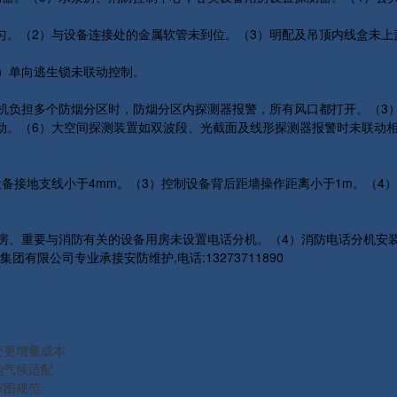
匀。（2）与设备连接处的金属软管未到位。（3）明配及吊顶内线盒未上
3）单向逃生锁未联动控制。
风机负担多个防烟分区时，防烟分区内探测器报警，所有风口都打开。（3
动。（6）大空间探测装置如双波段、光截面及线形探测器报警时未联动
备接地支线小于4mm。（3）控制设备背后距墙操作距离小于1m。（4）
机房、重要与消防有关的设备用房未设置电话分机。（4）消防电话分机安
限公司专业承接安防维护,电话:13273711890
变更增量成本
地气候适配
审图规范