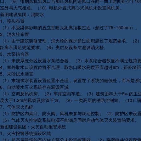
口。（6）排烟风机出风口与加压风机的进风口在同一面上时间距小于10
室外与大气相通。（10）电机外置式离心式风机未设置风机房。
新图建设集团：消防水
1、喷头布置
（1）不受梁体影响的直立型喷头距离顶板过近（超过了75~150mm
2、消火栓布置
（1）由于建筑装修变动，消火栓的保护超过面积超过了规范要求。（2
距离不满足规范要求。（6）夹层及设备层漏设消火栓。
3、水泵结合器
（1）未按系统分区设置水泵结合器。（2）水泵结合器数量不满足规范
4、室外取水口设置位置不合理，取水口吸水高度不应超过6m，距外墙
5、末段试水装置
（1）末端试水装置设置位置不合理，设置在了系统的最低处，而不是系
6、自动喷水灭火系统存在漏设区域
（1）空调及风机房。（2）车库室内车道。（3）建筑面积大于5㎡的卫生
度大于1.2m的风管及排管下方。（9）一类高层的消防控制室。（10）
7、气体灭火系统
（1）防护区内风口、防火阀、风机未参与联动控制。（2）防护区未设置自
（5）气体灭火控制盘系统电源不能满足同时启动气体灭火装置的要求。
新图建设集团：火灾自动报警系统
1、火灾报警系统漏设区域
（1）超高层建筑的室内住户部分未设置探测器。（2）强弱电井设置探