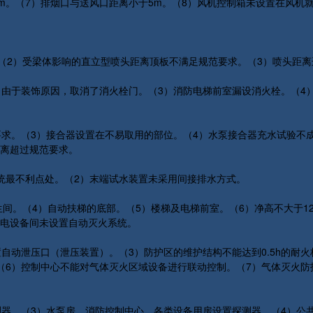
m。（7）排烟口与送风口距离小于5m。（8）风机控制箱未设置在风机
）。（2）受梁体影响的直立型喷头距离顶板不满足规范要求。（3）喷头距
）由于装饰原因，取消了消火栓门。（3）消防电梯前室漏设消火栓。（4
要求。（3）接合器设置在不易取用的部位。（4）水泵接合器充水试验不
距离超过规范要求。
统最不利点处。（2）末端试水装置未采用间接排水方式。
间。（4）自动扶梯的底部。（5）楼梯及电梯前室。（6）净高不大于12
弱电设备间未设置自动灭火系统。
动泄压口（泄压装置）。（3）防护区的维护结构不能达到0.5h的耐火极
（6）控制中心不能对气体灭火区域设备进行联动控制。（7）气体灭火防
测器。（3）水泵房、消防控制中心，各类设备用房设置探测器。（4）公