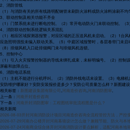
2、消防管线
（1）与消防有关的所有线路明配钢管未刷防火涂料或防火涂料涂刷不均
3、联动控制及相关功能不齐全
（1）门禁系统未进行断电控制。（2）常开电动防火门未联动控制。（
4、消防联动控制系统逻辑关系混乱
（1）相应区域探测器报警，对应区域的正压送风机未启动。（2）1台
应急照明强投未编入联动关系。（5）中庭区域报警时，各层卷帘门未启
（8）排烟风机入口处排烟阀门未与排烟风机连锁。
5、控制中心
（1）引入火灾报警控制器的导线未绑扎成束，未标明编号。（2）控制设
屏蔽和故障点位。
6、消防电话系统
（1）主机不能进行分机呼叫。（2）消防外线电话未设置。（3）电梯
安防维护哪家好？安防安装报价是多少？安防公司质量怎么样？新图建设集团有
相关标签：
新图建设集团有限公司
,
河南造价咨询
,
河南消防图审
,
上一条：
河南开封造价咨询
下一条：
河南开封消防图审：工程图纸审批流程图是什么？
相关新闻
2026-08-03
开封河南消防设计项目河南造价咨询全流程管控方法，严控
2026-07-29
河南办公楼开封河南幕墙设计怎么做？兼顾节能、防火与本
2026-07-24
河南商业综合体开封河南消防设计要点解析，适配河南本地