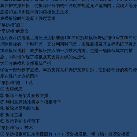
和养护支撑后拆，使拆除部分的构件跨度在规范允许范围内，实现大部分
底模和支撑系统早拆的模板施工技术。
底模拆除时的混凝土强度要求
“早拆模”施工
“早拆模”的意义
达到设计的混凝土抗压强度标准值100％时拆除模板与达到50％或75％时
拆除模板有一个时间差，充分利用时间差，实现底模及其支撑系统早拆是
加速模板周转、减少模板投入的一项技术措施，也是一项降低成本的措
施，同时也体现了模板及其支撑系统的先进性。
大部分底模和支撑系统早拆
保留一部分狭窄底模、早拆支撑头和养护支撑后拆，使拆除部分的构件跨
度在规范允许范围内
“早拆模”施工工艺
① 支模状态
② 拆除三角架及多数支撑
③ 利用支撑顶托将水平模板降下
④ 拆除次梁和胶合板
⑤ 拆除主梁
⑥ 仅把养护支撑留下
“早拆模”设计技术
① 早拆模板可以采用覆膜竹（木）胶合板模板、钢（铝）框胶合板模