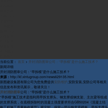
业务范围
组织构架
发展历程
产品中心
资质荣誉
工程案例
新闻中心
公司新闻
行业新闻
研发新闻
行业概况
联系我们
当前位置：
首页
>
开封消防图审公司：“早拆模”是什么施工技术？
新闻详细
开封消防图审公司：“早拆模”是什么施工技术？
来源：
http://kf.xintugroup.com/news629135.html
新图建设集团有限公司为您免费提供
安防维护
,安防安装,安防公司等相关
信息发布和资讯展示，敬请关注！
开封消防图审
公司：“早拆模”是什么施工技术？
“早拆模”施工技术是指利用早拆支撑头、钢支撑或钢支架、主次梁等组成
的支撑系统，在底模拆除时的混凝土强度要求符合GB50204《混凝土结
构工程施工质量验收规范》规定时，保留一部分狭窄底模板、早拆支撑头