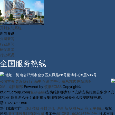
开封安防系统
新闻资讯
公司新闻
行业新闻
研发新闻
行业概况
全国服务热线
地址：河南省郑州市金水区东风路28号世博中心5层506号
公司首页
走近我们
产品中心
新闻中心
联系方式
网站地图
XML
返回顶部
Powered by
筑巢ECMS
Copyright©
kf.xintugroup.com(
复制链接
)安防维护哪家好？安防安装报价是多少？安
防公司质量怎么样？新图建设集团有限公司专业承接安防维护,电
话:13273711890
热门城市推广:
安阳
濮阳
开封
洛阳
许昌
新乡
驻马店
商丘
平顶山
版权
所有:
新图建设集团有限公司
备案号:
豫ICP备19030467号-2号
技术支持: