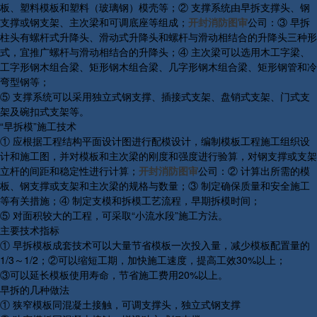
板、塑料模板和塑料（玻璃钢）模壳等；② 支撑系统由早拆支撑头、钢
支撑或钢支架、主次梁和可调底座等组成；
开封消防图审
公司：③ 早拆
柱头有螺杆式升降头、滑动式升降头和螺杆与滑动相结合的升降头三种形
式，宜推广螺杆与滑动相结合的升降头；④ 主次梁可以选用木工字梁、
工字形钢木组合梁、矩形钢木组合梁、几字形钢木组合梁、矩形钢管和冷
弯型钢等；
⑤ 支撑系统可以采用独立式钢支撑、插接式支架、盘销式支架、门式支
架及碗扣式支架等。
“早拆模”施工技术
① 应根据工程结构平面设计图进行配模设计，编制模板工程施工组织设
计和施工图，并对模板和主次梁的刚度和强度进行验算，对钢支撑或支架
立杆的间距和稳定性进行计算；
开封消防图审
公司：② 计算出所需的模
板、钢支撑或支架和主次梁的规格与数量；③ 制定确保质量和安全施工
等有关措施；④ 制定支模和拆模工艺流程，早期拆模时间；
⑤ 对面积较大的工程，可采取“小流水段”施工方法。
主要技术指标
① 早拆模板成套技术可以大量节省模板一次投入量，减少模板配置量的
1/3～1/2；②可以缩短工期，加快施工速度，提高工效30%以上；
③可以延长模板使用寿命，节省施工费用20%以上。
早拆的几种做法
① 狭窄模板同混凝土接触，可调支撑头，独立式钢支撑