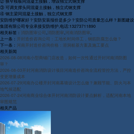
② 狭窄模板同混凝土接触，增设独立式钢支撑
③ 可调支撑头同混凝土接触，独立式钢支撑
④ 钢主梁同混凝土接触，独立式钢支撑
安防维护哪家好？安防安装报价是多少？安防公司质量怎么样？新图建设
集团有限公司专业承接安防维护,电话:13273711890
相关标签：
消防图审公司
,
消防图审
,
河南消防图审
,
上一条：
开封造价咨询公司：工地长时间停工，钢筋防腐怎么做？
下一条：
河南开封造价咨询价格：溶洞桩基方案及施工要点
相关新闻
2026-08-08
河南小型商铺门店改造，如何一次性通过开封河南消防图
审？
2026-08-03
开封河南消防设计项目河南造价咨询全流程管控方法，严控
变更增量成本
2026-07-29
河南办公楼开封河南幕墙设计怎么做？兼顾节能、防火与本
地气候适配
2026-07-24
河南商业综合体开封河南消防设计要点解析，适配河南本地
审图规范
相关产品