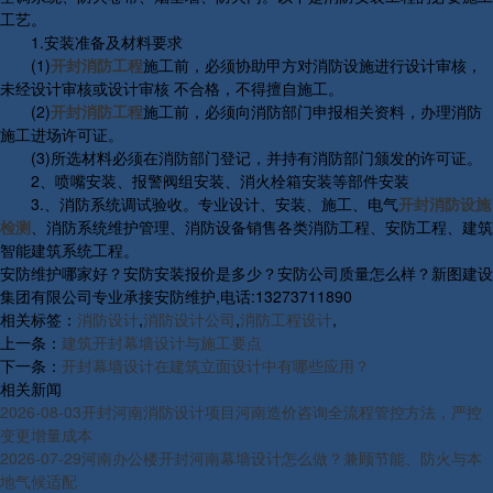
工艺。
1.安装准备及材料要求
(1)
开封消防工程
施工前，必须协助甲方对消防设施进行设计审核，
未经设计审核或设计审核 不合格，不得擅自施工。
(2)
开封消防工程
施工前，必须向消防部门申报相关资料，办理消防
施工进场许可证。
(3)所选材料必须在消防部门登记，并持有消防部门颁发的许可证。
2、喷嘴安装、报警阀组安装、消火栓箱安装等部件安装
3.、消防系统调试验收。专业设计、安装、施工、电气
开封消防设施
检测
、消防系统维护管理、消防设备销售各类消防工程、安防工程、建筑
智能建筑系统工程。
安防维护哪家好？安防安装报价是多少？安防公司质量怎么样？新图建设
集团有限公司专业承接安防维护,电话:13273711890
相关标签：
消防设计
,
消防设计公司
,
消防工程设计
,
上一条：
建筑开封幕墙设计与施工要点
下一条：
开封幕墙设计在建筑立面设计中有哪些应用？
相关新闻
2026-08-03
开封河南消防设计项目河南造价咨询全流程管控方法，严控
变更增量成本
2026-07-29
河南办公楼开封河南幕墙设计怎么做？兼顾节能、防火与本
地气候适配