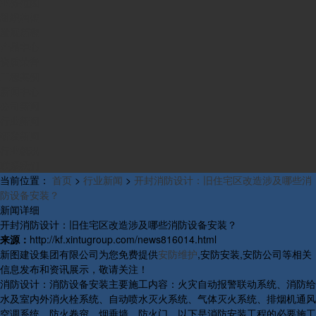
业务范围
组织构架
发展历程
产品中心
资质荣誉
工程案例
新闻中心
公司新闻
行业新闻
研发新闻
行业概况
联系我们
当前位置：
首页
>
行业新闻
>
开封消防设计：旧住宅区改造涉及哪些消
防设备安装？
新闻详细
开封消防设计：旧住宅区改造涉及哪些消防设备安装？
来源：
http://kf.xintugroup.com/news816014.html
新图建设集团有限公司为您免费提供
安防维护
,安防安装,安防公司等相关
信息发布和资讯展示，敬请关注！
消防设计：消防设备安装主要施工内容：火灾自动报警联动系统、消防给
水及室内外消火栓系统、自动喷水灭火系统、气体灭火系统、排烟机通风
空调系统、防火卷帘、烟垂墙、防火门。以下是消防安装工程的必要施工