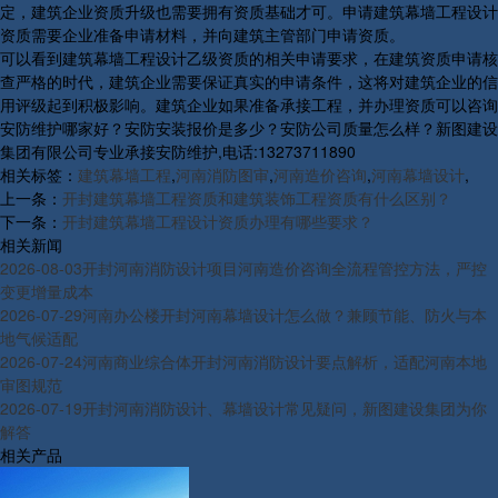
定，建筑企业资质升级也需要拥有资质基础才可。申请建筑幕墙工程设计
资质需要企业准备申请材料，并向建筑主管部门申请资质。
可以看到建筑幕墙工程设计乙级资质的相关申请要求，在建筑资质申请核
查严格的时代，建筑企业需要保证真实的申请条件，这将对建筑企业的信
用评级起到积极影响。建筑企业如果准备承接工程，并办理资质可以咨询
安防维护哪家好？安防安装报价是多少？安防公司质量怎么样？新图建设
集团有限公司专业承接安防维护,电话:13273711890
相关标签：
建筑幕墙工程
,
河南消防图审
,
河南造价咨询
,
河南幕墙设计
,
上一条：
开封建筑幕墙工程资质和建筑装饰工程资质有什么区别？
下一条：
开封建筑幕墙工程设计资质办理有哪些要求？
相关新闻
2026-08-03
开封河南消防设计项目河南造价咨询全流程管控方法，严控
变更增量成本
2026-07-29
河南办公楼开封河南幕墙设计怎么做？兼顾节能、防火与本
地气候适配
2026-07-24
河南商业综合体开封河南消防设计要点解析，适配河南本地
审图规范
2026-07-19
开封河南消防设计、幕墙设计常见疑问，新图建设集团为你
解答
相关产品