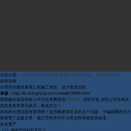
业务范围
组织构架
发展历程
产品中心
资质荣誉
工程案例
新闻中心
公司新闻
行业新闻
研发新闻
行业概况
联系我们
当前位置：
首页
>
办理开封建筑幕墙工程施工资质、设计资质流程
新闻详细
办理开封建筑幕墙工程施工资质、设计资质流程
来源：
http://kf.xintugroup.com/news878955.html
新图建设集团有限公司为您免费提供
安防维护
,安防安装,安防公司等相关
信息发布和资讯展示，敬请关注！
具体的办理流程有那些呢？这些都是很常见的几个问题，小编就乘势为大
家整理了这篇文章：施工劳务序列不分类别和等级资质标准：
企业资产
（1）净资产200万元以上。