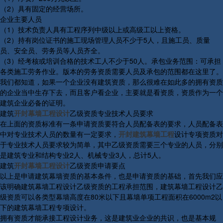
（2）具有固定的经营场所。
企业主要人员
（1）技术负责人具有工程序列中级以上或高级工以上资格。
（2）持有岗位证书的施工现场管理人员不少于5人，且施工员、质量
员、安全员、劳务员等人员齐全。
（3）经考核或培训合格的技术工人不少于50人。承包业务范围：可承担
各类施工劳务作业。版本的劳务资质需要人员及承包的范围都在这里了。
我们都知道，如果一个企业没有建筑资质，那么很难在如此多的拥有资质
的企业当中生存下去，而且客户看企业，主要就是看资质，资质作为一个
建筑企业必备的证明。
建筑
开封幕墙工程设计
乙级资质专业技术人员要求
在上面的资质标准有一条申请资质要符合人员配备表的要求，人员配备表
中对专业技术人员的数量有一定要求，
开封建筑幕墙工程
设计专项资质对
于专业技术人员要求较为简单，其中乙级资质需要三个专业的人员，分别
是建筑专业和结构专业2人、机械专业3人，总计5人。
建筑
开封幕墙工程设计
乙级资质申请要点
以上是申请建筑幕墙资质的基本条件，也是申请资质的基础，首先我们应
该明确建筑幕墙工程设计乙级资质的工程承担范围，建筑幕墙工程设计乙
级资质可以各类型幕墙高度在80米以下且幕墙单项工程面积在6000m2以
下的建筑幕墙工程专项设计。
拥有资质才能承接工程设计业务，这是建筑业企业的共识，也是基本规