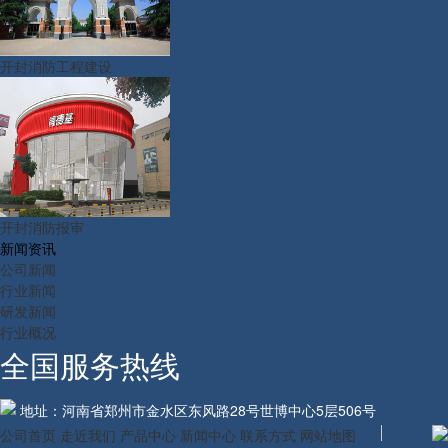
开封消防工程建设
开封消防报审
新闻资讯
公司新闻
行业新闻
研发新闻
行业概况
全国服务热线
地址：河南省郑州市金水区东风路28号世博中心5层506号
公司首页
走近我们
产品中心
新闻中心
联系方式
网站地图