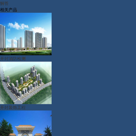
解答
相关产品
开封消防检测
开封装饰工程