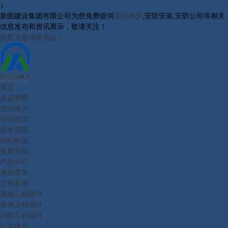
>
新图建设集团有限公司为您免费提供
安防维护
,安防安装,安防公司等相关
信息发布和资讯展示，敬请关注！
您暂无新询盘信息！
首页
走进新图
企业简介
公司理念
业务范围
组织构架
发展历程
产品中心
资质荣誉
工程案例
幕墙工程设计
装修工程设计
消防工程设计
公共建筑