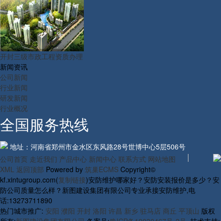
开封三级市政工程资质办理
新闻资讯
公司新闻
行业新闻
研发新闻
行业概况
全国服务热线
地址：河南省郑州市金水区东风路28号世博中心5层506号
公司首页
走近我们
产品中心
新闻中心
联系方式
网站地图
XML
返回顶部
Powered by
筑巢ECMS
Copyright©
kf.xintugroup.com(
复制链接
)安防维护哪家好？安防安装报价是多少？安
防公司质量怎么样？新图建设集团有限公司专业承接安防维护,电
话:13273711890
热门城市推广:
安阳
濮阳
开封
洛阳
许昌
新乡
驻马店
商丘
平顶山
版权
所有:
新图建设集团有限公司
备案号:
豫ICP备19030467号-2号
技术支持: