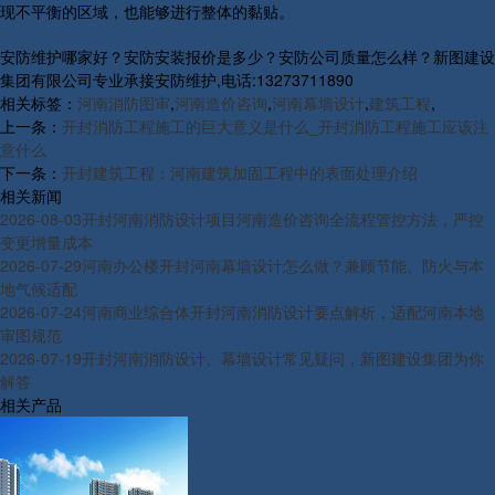
现不平衡的区域，也能够进行整体的黏贴。
安防维护哪家好？安防安装报价是多少？安防公司质量怎么样？新图建设
集团有限公司专业承接安防维护,电话:13273711890
相关标签：
河南消防图审
,
河南造价咨询
,
河南幕墙设计
,
建筑工程
,
上一条：
开封消防工程施工的巨大意义是什么_开封消防工程施工应该注
意什么
下一条：
开封建筑工程：河南建筑加固工程中的表面处理介绍
相关新闻
2026-08-03
开封河南消防设计项目河南造价咨询全流程管控方法，严控
变更增量成本
2026-07-29
河南办公楼开封河南幕墙设计怎么做？兼顾节能、防火与本
地气候适配
2026-07-24
河南商业综合体开封河南消防设计要点解析，适配河南本地
审图规范
2026-07-19
开封河南消防设计、幕墙设计常见疑问，新图建设集团为你
解答
相关产品