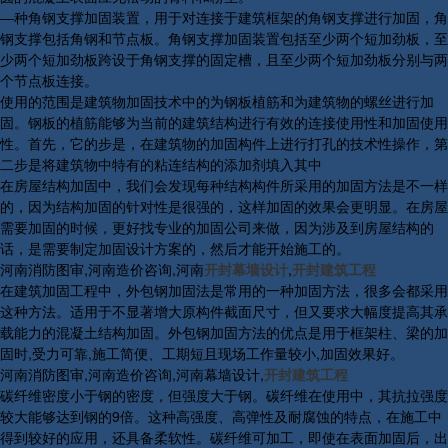
—种角钢支撑加固装置，用于对连接于建筑框架的角钢支撑进行加固，角
钢支撑包括角钢和节点板。角钢支撑加固装置包括至少两个短加劲板，至
少两个短加劲板跨设于角钢支撑的固定槽，且至少两个短加劲板分别与两
个节点板连接。
使用的范围是建筑物加固技术中的为钢板植筋和为建筑物的螺丝进行加
固。钢板的植筋能够为当前的建筑结构进行有效的连接使用性和加固使用
性。首先，它的步是，在建筑物的加固构件上进行打孔的技术性操作，第
二步是将建筑物中特有的粘连结构的添加剂填入其中
在房屋结构加固中，我们会发现每种结构构件所采用的加固方法是不一样
的，因为结构加固的针对性是很强的，这样加固的效果会更明显。在房屋
需要加固的时候，更好找专业的加固公司来做，因为涉及到房屋结构的
话，是需要制定加固设计方案的，然后才能开始施工的。
河南消防图审,河南造价咨询,河南
开封幕墙设计
,
开封建筑工程
在建筑加固工程中，外包钢加固法是常用的一种加固方法，很多会都采用
这种方法。适用于不显著增大原构件截面尺寸，但又要求大幅度提高其承
载能力的混凝土结构加固。外包钢加固方法的优点是用于框架柱、梁的加
固时,受力可靠,施工简便、工期短且现场工作量较小,加固效果好。
河南消防图审,河南造价咨询,河南幕墙设计,
开封建筑工程
碳纤维密度小于钢的密度，但强度大于钢。碳纤维在使用中，其抗拉强度
较大能够达到钢的9倍。这种高强度、高弹性及耐腐蚀的特点，在施工中
得到较好的应用，还具备柔软性。碳纤维可加工，即使在表面加固后，出