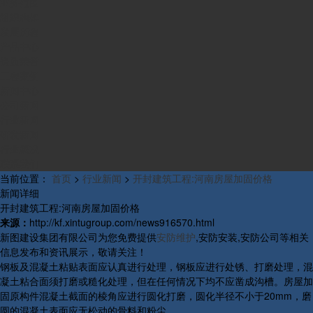
业务范围
组织构架
发展历程
产品中心
资质荣誉
工程案例
新闻中心
公司新闻
行业新闻
研发新闻
行业概况
联系我们
当前位置：
首页
>
行业新闻
>
开封建筑工程:河南房屋加固价格
新闻详细
开封建筑工程:河南房屋加固价格
来源：
http://kf.xintugroup.com/news916570.html
新图建设集团有限公司为您免费提供
安防维护
,安防安装,安防公司等相关
信息发布和资讯展示，敬请关注！
钢板及混凝土粘贴表面应认真进行处理，钢板应进行处锈、打磨处理，混
凝土粘合面须打磨或糙化处理，但在任何情况下均不应凿成沟槽。房屋加
固原构件混凝土截面的棱角应进行圆化打磨，圆化半径不小于20mm，磨
圆的混凝土表面应无松动的骨料和粉尘。