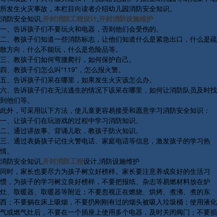
所发生火灾事故，本栏目向读者介绍幼儿园消防安全知识。
消防安全知识,
开封消防工程设计
,
开封消防设施维护
一、告诉孩子们不要玩火和电器，否则他们会受伤的。
二、教孩子们知道一些消防标志，让他们知道什么是紧急出口，什么是疏
散方向，什么不能玩，什么是危险品等。
三、教孩子们如何弯腰爬行，如何保护自己。
四、教孩子们怎么叫“119”，怎么报火警。
五、告诉孩子们呆在哪里，如果发生火灾该怎么办。
六、告诉孩子们在无法逃生的情况下该呆在哪里，如何让消防队员及时找
到他们等。
此外，可采用以下方法，使儿童更容易接受和愿意学习消防安全知识：
一、让孩子们在玩游戏的过程中学习消防知识。
二、通过讲故事、背诵儿歌，教孩子防火知识。
三、通过表扬孩子记住火警电话、家庭电话等信息，激发孩子的学习热
情。
消防安全知识,
开封消防工程
设计,消防设施维护
同时，家长也要尽力为孩子树立好榜样。家长要注意养成良好的生活习
惯，为孩子的学习树立良好榜样，不要把报纸、杂志等易燃材料放在炉
灶、取暖器、取暖器等附近；不要忽视正在燃烧、烘烤、煮沸、煮的东
西；不要躺在床上吸烟，不要扔刚刚有过的烟头被吸入垃圾桶；使用液化
气或燃气灶后，不要在一个插座上使用多个电器，及时关闭阀门；不要损