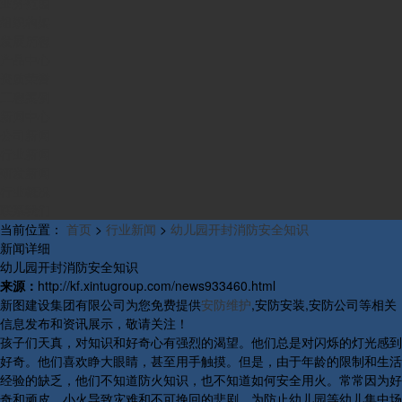
业务范围
组织构架
发展历程
产品中心
资质荣誉
工程案例
新闻中心
公司新闻
行业新闻
研发新闻
行业概况
联系我们
当前位置：
首页
>
行业新闻
>
幼儿园开封消防安全知识
新闻详细
幼儿园开封消防安全知识
来源：
http://kf.xintugroup.com/news933460.html
新图建设集团有限公司为您免费提供
安防维护
,安防安装,安防公司等相关
信息发布和资讯展示，敬请关注！
孩子们天真，对知识和好奇心有强烈的渴望。他们总是对闪烁的灯光感到
好奇。他们喜欢睁大眼睛，甚至用手触摸。但是，由于年龄的限制和生活
经验的缺乏，他们不知道防火知识，也不知道如何安全用火。常常因为好
奇和顽皮，小火导致灾难和不可挽回的悲剧。为防止幼儿园等幼儿集中场