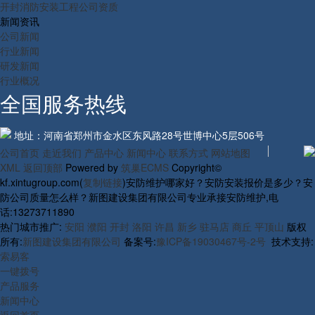
开封消防安装工程公司资质
新闻资讯
公司新闻
行业新闻
研发新闻
行业概况
全国服务热线
地址：河南省郑州市金水区东风路28号世博中心5层506号
公司首页
走近我们
产品中心
新闻中心
联系方式
网站地图
XML
返回顶部
Powered by
筑巢ECMS
Copyright©
kf.xintugroup.com(
复制链接
)安防维护哪家好？安防安装报价是多少？安
防公司质量怎么样？新图建设集团有限公司专业承接安防维护,电
话:13273711890
热门城市推广:
安阳
濮阳
开封
洛阳
许昌
新乡
驻马店
商丘
平顶山
版权
所有:
新图建设集团有限公司
备案号:
豫ICP备19030467号-2号
技术支持:
索易客
一键拨号
产品服务
新闻中心
返回首页