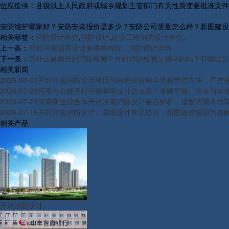
位应提供：县级以上人民政府或城乡规划主管部门有关性质变更批准文件
安防维护哪家好？安防安装报价是多少？安防公司质量怎么样？新图建设集团有
相关标签：
消防设计审查
,
消防设计
,
建设工程消防设计审查
,
上一条：
开封河南消防设计有哪些内容，消防设计详情
下一条：
为什么要做开封消防检测？开封消防检测是强制的吗？有哪些具
相关新闻
2026-08-03
开封河南消防设计项目河南造价咨询全流程管控方法，严控
2026-07-29
河南办公楼开封河南幕墙设计怎么做？兼顾节能、防火与本
2026-07-24
河南商业综合体开封河南消防设计要点解析，适配河南本地
2026-07-19
开封河南消防设计、幕墙设计常见疑问，新图建设集团为你
相关产品
开封消防设计