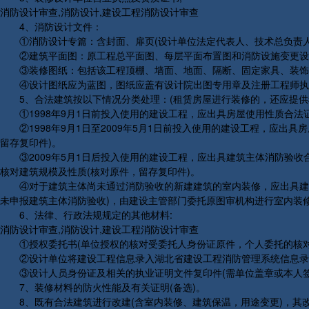
消防设计审查,消防设计,建设工程消防设计审查
4、消防设计文件：
①消防设计专篇：含封面、扉页(设计单位法定代表人、技术总负责人、
②建筑平面图：原工程总平面图、每层平面布置图和消防设施变更设计
③装修图纸：包括该工程顶棚、墙面、地面、隔断、固定家具、装饰织
④设计图纸应为蓝图，图纸应盖有设计院出图专用章及注册工程师执
5、合法建筑按以下情况分类处理：(租赁房屋进行装修的，还应提供
①1998年9月1日前投入使用的建设工程，应出具房屋使用性质合法证
②1998年9月1日至2009年5月1日前投入使用的建设工程，应出具
留存复印件)。
③2009年5月1日后投入使用的建设工程，应出具建筑主体消防验收合
核对建筑规模及性质(核对原件，留存复印件)。
④对于建筑主体尚未通过消防验收的新建建筑的室内装修，应出具建筑
未申报建筑主体消防验收)，由建设主管部门委托原图审机构进行室内装
6、法律、行政法规规定的其他材料:
消防设计审查,消防设计,建设工程消防设计审查
①授权委托书(单位授权的核对受委托人身份证原件，个人委托的核对双
②设计单位将建设工程信息录入湖北省建设工程消防管理系统信息录
③设计人员身份证及相关的执业证明文件复印件(需单位盖章或本人签字
7、装修材料的防火性能及有关证明(备选)。
8、既有合法建筑进行改建(含室内装修、建筑保温，用途变更)，其改