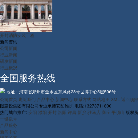
开封消防安装工程
新闻资讯
公司新闻
行业新闻
研发新闻
行业概况
全国服务热线
地址：河南省郑州市金水区东风路28号世博中心5层506号
公司首页
走近我们
产品中心
新闻中心
联系方式
网站地图
XML
返回顶
图建设集团有限公司专业承接安防维护,电话:13273711890
热门城市推广:
安阳
濮阳
开封
洛阳
许昌
新乡
驻马店
商丘
平顶山
版权所
一键拨号
产品服务
新闻中心
返回首页