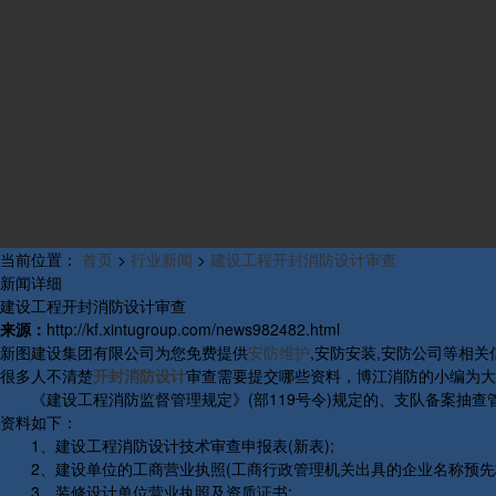
组织构架
发展历程
产品中心
资质荣誉
工程案例
新闻中心
公司新闻
行业新闻
研发新闻
行业概况
联系我们
当前位置：
首页
>
行业新闻
>
建设工程开封消防设计审查
新闻详细
建设工程开封消防设计审查
来源：
http://kf.xintugroup.com/news982482.html
新图建设集团有限公司为您免费提供
安防维护
,安防安装,安防公司等相
很多人不清楚
开封消防设计
审查需要提交哪些资料，博江消防的小编为大
《建设工程消防监督管理规定》(部119号令)规定的、支队备案抽查管
资料如下：
1、建设工程消防设计技术审查申报表(新表);
2、建设单位的工商营业执照(工商行政管理机关出具的企业名称预先核
3、装修设计单位营业执照及资质证书;