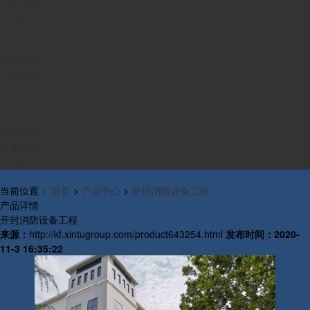
业务范围
组织构架
发展历程
产品中心
资质荣誉
工程案例
新闻中心
公司新闻
行业新闻
研发新闻
行业概况
联系我们
当前位置：
首页
>
产品中心
>
开封消防设备工程
产品详情
开封消防设备工程
来源：
http://kf.xintugroup.com/product643254.html
发布时间：
2020-
11-3 16:35:22