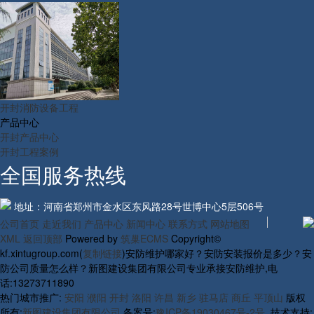
开封消防设备工程
产品中心
开封产品中心
开封工程案例
全国服务热线
地址：河南省郑州市金水区东风路28号世博中心5层506号
公司首页
走近我们
产品中心
新闻中心
联系方式
网站地图
XML
返回顶部
Powered by
筑巢ECMS
Copyright©
kf.xintugroup.com(
复制链接
)安防维护哪家好？安防安装报价是多少？安
防公司质量怎么样？新图建设集团有限公司专业承接安防维护,电
话:13273711890
热门城市推广:
安阳
濮阳
开封
洛阳
许昌
新乡
驻马店
商丘
平顶山
版权
所有:
新图建设集团有限公司
备案号:
豫ICP备19030467号-2号
技术支持: