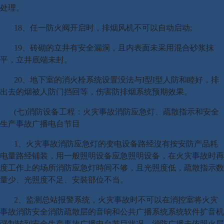
处理。
18、任一防火阀开启时，排烟风机不可以自动启动;
19、砖砌的立井有安全漏洞，且内表面未采用混合砂浆抹
平，立井底端未封。
20、地下室的消火栓系统设置没法与I型I型人防和睦好，排
出去的烟被人防门挡回等，伤害防排烟系统预期效果。
(七)消防设备工程：火灾事故消防应急灯、疏散指示和安全
生产事故广播电台节目
1、火灾事故消防应急灯的变电设备路经沒有按安防产品耗
电量路经铺装，用一般照明设备应急照明设备，在火灾事故时再
度工作上的场所消防应急灯時间不够，且光照度低，疏散指示数
量少、光照度不足、安裝部位不当。
2、监测总站报警系统，火灾事故时不可以在消控室将火灾
事故消防安全消防疏散层的音响和公共广播系统系统软件扩音机
强制转到安全生产事故广播电台节目状况，消防广播未依照火层