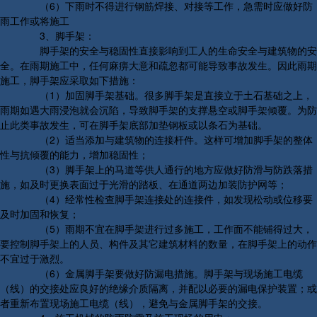
（6）下雨时不得进行钢筋焊接、对接等工作，急需时应做好防
雨工作或将施工
3、脚手架：
脚手架的安全与稳固性直接影响到工人的生命安全与建筑物的安
全。在雨期施工中，任何麻痹大意和疏忽都可能导致事故发生。因此雨期
施工，脚手架应采取如下措施：
（1）加固脚手架基础。很多脚手架是直接立于土石基础之上，
雨期如遇大雨浸泡就会沉陷，导致脚手架的支撑悬空或脚手架倾覆。为防
止此类事故发生，可在脚手架底部加垫钢板或以条石为基础。
（2）适当添加与建筑物的连接杆件。这样可增加脚手架的整体
性与抗倾覆的能力，增加稳固性；
（3）脚手架上的马道等供人通行的地方应做好防滑与防跌落措
施，如及时更换表面过于光滑的踏板、在通道两边加装防护网等；
（4）经常性检查脚手架连接处的连接件，如发现松动或位移要
及时加固和恢复；
（5）雨期不宜在脚手架进行过多施工，工作面不能铺得过大，
要控制脚手架上的人员、构件及其它建筑材料的数量，在脚手架上的动作
不宜过于激烈。
（6）金属脚手架要做好防漏电措施。脚手架与现场施工电缆
（线）的交接处应良好的绝缘介质隔离，并配以必要的漏电保护装置；或
者重新布置现场施工电缆（线），避免与金属脚手架的交接。