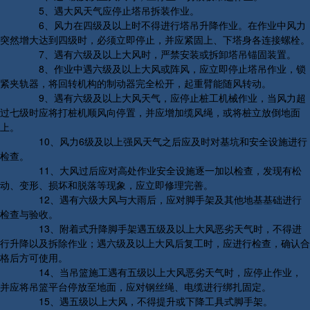
5、遇大风天气应停止塔吊拆装作业。
6、风力在四级及以上时不得进行塔吊升降作业。在作业中风力
突然增大达到四级时，必须立即停止，并应紧固上、下塔身各连接螺栓。
7、遇有六级及以上大风时，严禁安装或拆卸塔吊锚固装置。
8、作业中遇六级及以上大风或阵风，应立即停止塔吊作业，锁
紧夹轨器，将回转机构的制动器完全松开，起重臂能随风转动。
9、遇有六级及以上大风天气，应停止桩工机械作业，当风力超
过七级时应将打桩机顺风向停置，并应增加缆风绳，或将桩立放倒地面
上。
10、风力6级及以上强风天气之后应及时对基坑和安全设施进行
检查。
11、大风过后应对高处作业安全设施逐一加以检查，发现有松
动、变形、损坏和脱落等现象，应立即修理完善。
12、遇有六级大风与大雨后，应对脚手架及其他地基基础进行
检查与验收。
13、附着式升降脚手架遇五级及以上大风恶劣天气时，不得进
行升降以及拆除作业；遇六级及以上大风后复工时，应进行检查，确认合
格后方可使用。
14、当吊篮施工遇有五级以上大风恶劣天气时，应停止作业，
并应将吊篮平台停放至地面，应对钢丝绳、电缆进行绑扎固定。
15、遇五级以上大风，不得提升或下降工具式脚手架。