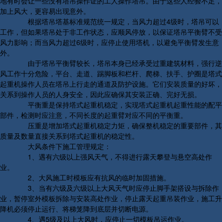
地有时会让一些没有塔吊操作证的工人操作塔吊。由于这些人经验不足，
加上风大，更容易出现意外。
根据塔吊塔基标准规范统一规定，当风力超过4级时，塔吊可以
工作，但如果塔吊处于非工作状态，应顺风停放，以保证塔吊平衡臂不受
风力影响；而当风力超过6级时，应停止使用塔机，以避免平衡臂发生意
外。
由于塔吊平衡臂较长，塔吊本身已经承受过重建筑材料，强行逆
风工作十分危险，平台、走道、踢脚板和栏杆、爬梯、扶手、护圈是塔式
起重机操作人员在塔吊上行走的通道及防护设施。它们安装质量的好坏，
关系到操作人员的人身安全，因此应确保其安装正确、完好无损。
平衡重是保持塔式起重机稳定，实现塔式起重机起重性能的配平
部件，检测时应注意，不同长度的起重臂对应不同的平衡重。
压重是增加塔式起重机稳定力矩，确保整机稳定的重要部件，其
质量及数量直接关系到塔式起重机的稳定性。
大风条件下施工管理规定：
1、遇有六级以上强风天气，不得进行露天攀登与悬空高处作
业。
2、大风施工时模板应有抗风的临时加固措施。
3、当有六级及六级以上大风天气时应停止脚手架搭设与拆除作
业，暂停室外模板拆除与安装高处作业，停止露天起重吊装作业，施工升
降机必须停止运行、将梯笼降到底层并切断电源。
4、遇5级及以上大风时，应停止一切模板吊运作业。