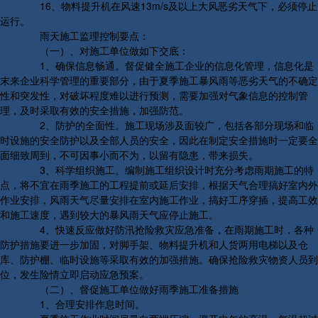
16、物料提升机在风速13m/s及以上大风恶劣天气下，必须停止
运行。
雨天施工监理控制要点：
（一）、对施工单位做如下交底：
1、确保信息畅通。督促健全施工企业的信息化管理，信息化是
末来企业科学管理的重要部分，由于夏季施工暴风雨等恶劣天气的不确定
性和突发性，对破坏程度难以进行预测，需要加强对气象信息的控制管
理，及时采取有效的安全措施，加强防范。
2、防护的全面性。施工现场涉及面较广，包括各部分现场和临
时设施的安全防护以及全部人员的安全，因此在制定安全措施时一定要全
面细致周到，不可因事小而不为，以留有隐患，带来损失。
3、科学组织施工。编制施工组织设计时充分考虑雨期施工的特
点，将不宜在雨季施工的工程提前或延后安排，根据天气合理搞好室内外
作业安排，风雨天气尽量安排在室内施工作业，搞好工序穿插，提高工效
和施工速度，遇到较大的暴风雨天气应停止施工。
4、快速反应做好防汛抢险救灾应急准备，在雨期施工时，各种
防护措施要进一步加固，对脚手架、物料提升机和人货两用电梯以及仓
库、防护棚、临时设施等采取有效的加强措施。确保抢险救灾物资人员到
位，发生险情立即启动应急预案。
（二）、督促施工单位做好雨季施工准备措施
1、合理安排作息时间。