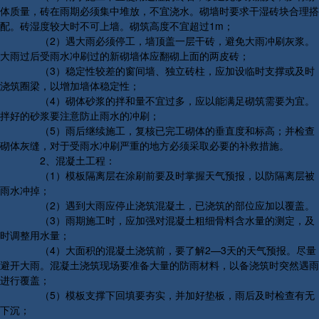
体质量，砖在雨期必须集中堆放，不宜浇水。砌墙时要求干湿砖块合理搭
配。砖湿度较大时不可上墙。砌筑高度不宜超过1m；
（2）遇大雨必须停工，墙顶盖一层干砖，避免大雨冲刷灰浆。
大雨过后受雨水冲刷过的新砌墙体应翻砌上面的两皮砖；
（3）稳定性较差的窗间墙、独立砖柱，应加设临时支撑或及时
浇筑圈梁，以增加墙体稳定性；
（4）砌体砂浆的拌和量不宜过多，应以能满足砌筑需要为宜。
拌好的砂浆要注意防止雨水的冲刷；
（5）雨后继续施工，复核已完工砌体的垂直度和标高；并检查
砌体灰缝，对于受雨水冲刷严重的地方必须采取必要的补救措施。
2、混凝土工程：
（1）模板隔离层在涂刷前要及时掌握天气预报，以防隔离层被
雨水冲掉；
（2）遇到大雨应停止浇筑混凝土，已浇筑的部位应加以覆盖。
（3）雨期施工时，应加强对混凝土粗细骨料含水量的测定，及
时调整用水量；
（4）大面积的混凝土浇筑前，要了解2—3天的天气预报。尽量
避开大雨。混凝土浇筑现场要准备大量的防雨材料，以备浇筑时突然遇雨
进行覆盖；
（5）模板支撑下回填要夯实，并加好垫板，雨后及时检查有无
下沉；