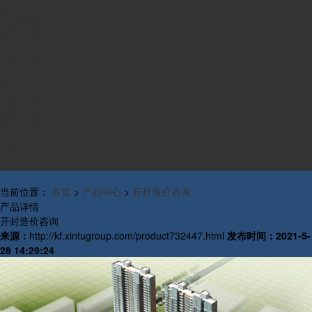
业务范围
组织构架
发展历程
产品中心
资质荣誉
工程案例
新闻中心
公司新闻
行业新闻
研发新闻
行业概况
联系我们
当前位置：
首页
>
产品中心
>
开封造价咨询
产品详情
开封造价咨询
来源：
http://kf.xintugroup.com/product732447.html
发布时间：
2021-5-
28 14:29:24