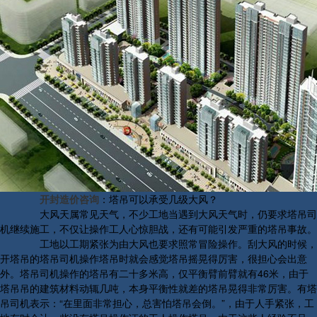
开封造价咨询
：塔吊可以承受几级大风？
大风天属常见天气，不少工地当遇到大风天气时，仍要求塔吊司
机继续施工，不仅让操作工人心惊胆战，还有可能引发严重的塔吊事故。
工地以工期紧张为由大风也要求照常冒险操作。刮大风的时候，
开塔吊的塔吊司机操作塔吊时就会感觉塔吊摇晃得厉害，很担心会出意
外。塔吊司机操作的塔吊有二十多米高，仅平衡臂前臂就有46米，由于
塔吊吊的建筑材料动辄几吨，本身平衡性就差的塔吊晃得非常厉害。有塔
吊司机表示：“在里面非常担心，总害怕塔吊会倒。”，由于人手紧张，工