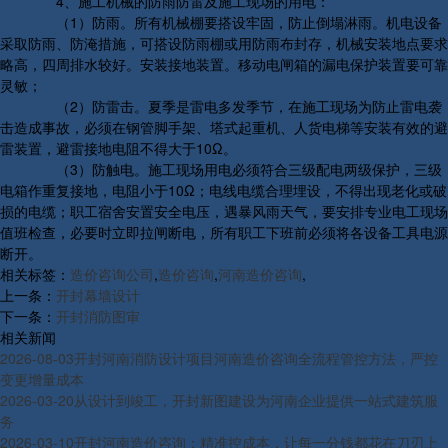
4、施工机械的防雨防雷及施工现场的用电：
（1）防雨。所有机械棚要搭设牢固，防止倒塌淋雨。机电设备
采取防雨、防淹措施，可搭设防雨棚或用防雨布封存，机械安装地点要求
略高，四周排水较好。安装接地装置。移动电闸箱的漏电保护装置要可靠
灵敏；
（2）防雷击。夏季是雷电多发季节，在施工现场为防止雷电袭
击造成事故，必须在钢管脚手架、塔式起重机、人货电梯等安装有效的避
雷装置，避雷接地电阻不得大于10Ω。
（3）防触电。施工现场用电必须符合三级配电两级保护，三级
电箱作重复接地，电阻小于10Ω；电线电缆合理埋设，不得出现老化或破
损的电缆；职工宿舍安置安全电压，遇暴风雨天气，要安排专业电工现场
值班检查，必要时立即拉闸断电，所有职工下班前必须将各设备工具电源
断开。
相关标签：
造价咨询公司
,
造价咨询
,
河南造价咨询
,
上一条：
开封幕墙设计
下一条：
开封消防图审
相关新闻
2026-08-03
开封河南消防设计项目河南造价咨询全流程管控方法，严控
变更增量成本
2026-03-20
从设计到竣工，开封新图建设为河南企业提供一站式建筑服
务
2026-03-10
开封河南造价咨询：精准控成本，让每一分钱都花在刀刃上