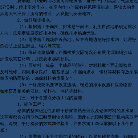
夏季施工作业时间尽量向两端压缩，避开中午的高温，气温超过
37℃时，停止室外作业，在室内作业时应有通风降温措施。遇较大的暴
风雨天气应停止所有的作业，人员撤到安全地方。
2、做好现场排水。
（1）根据施工平面图、排水总平面图，利用自然地形确定排水
方向，按规定坡度挖好排水沟，确保排水畅通无阻。
（2）雨季施工现场临近高地，应在高地边挖好排水沟，处理好
危石防止发生滑坡、塌方等灾害。
（3）保证道路畅通，路面根据实际情况分别硬化或加铺沙砾、
炉渣或其它材料，并按要求加高起拱。
（4）原材料、成品、半成品的防护。对材料库全面定期检查，
及时维修，四周排水良好，墙基坚固，不漏雨渗水，钢材等材料存放采取
相应的防雨措施，确保材料的质量安全。
（5）严格按防汛要求设置连续、畅通的排水设施和应急物资，
如水泵及相关的器材、塑料布、油毡等材料。
（三）对于各重点分项工程的监理
1、砌体工程：
砌体的整体稳定性多取于砂浆等粘合剂以及砌体材料的含水量，
这两项都会在雨期施工时受到较大影响。因此在此段时期监理机构采取旁
站、巡视、平行检验的方式加强检查，并要求施工单位掌握以下几个要
点：
（1）雨季施工不宜使用过湿的砖石，以避免砂浆流失，影响砌