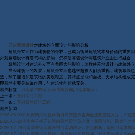
开封幕墙设计
对建筑外立面设计的影响分析
建筑外立面作为建筑物的外衣，已成为衡量建筑物本身价值的重要因
外观幕墙设计有着怎样的影响，怎样使幕墙设计与建筑外立面进行融合，
幕墙设计对建筑外立面有着巨大的影响，怎样使幕墙设计与建筑外立
当今建筑业的发展，建筑外立面也越来越被人们所重视，建筑幕墙也
造，除了能增加建筑物的美观程度，其特点是能和面板、支承结构组成完
即幕墙主要是装饰作用，与建筑物的荷载无关。
相关标签：
河南消防图审
,
河南造价咨询
,
河南幕墙设计
,
上一条：
开封消防工程
下一条：
开封幕墙设计工程
相关新闻
2026-08-03
开封河南消防设计项目河南造价咨询全流程管控方法，严控
2026-07-29
河南办公楼开封河南幕墙设计怎么做？兼顾节能、防火与本
2026-07-24
河南商业综合体开封河南消防设计要点解析，适配河南本地
2026-07-19
开封河南消防设计、幕墙设计常见疑问，新图建设集团为你