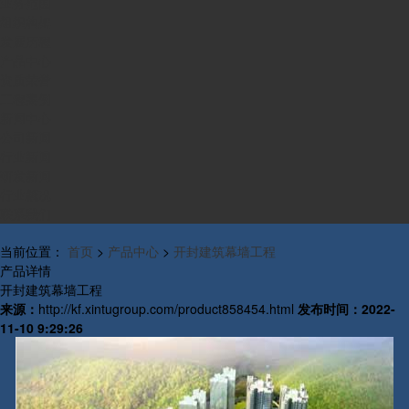
业务范围
组织构架
发展历程
产品中心
资质荣誉
工程案例
新闻中心
公司新闻
行业新闻
研发新闻
行业概况
联系我们
当前位置：
首页
>
产品中心
>
开封建筑幕墙工程
产品详情
开封建筑幕墙工程
来源：
http://kf.xintugroup.com/product858454.html
发布时间：
2022-
11-10 9:29:26