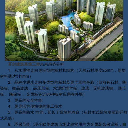
开封建筑幕墙工程
未来趋势分析
1、从笨重性走向更轻型的板材和结构（天然石材厚度25mm，新型
材料薄达到1mm）
2、品种少逐步走向多类型的板材及更丰富的色彩（目前有石材、陶
瓷板、微晶玻璃 、高压层板、水泥纤维丝板、玻璃、无机玻璃钢 、陶土
板 、陶保板 、金属板等近60种板材应用在外墙）
3、更高的安全性能
4、更灵活方便快捷的施工技术
5、更高的防水 性能，延长了幕墙的寿命（从封闭式幕墙发展到开放
式幕墙）
6、环保节能（现今欧美建筑市场比较常用的为金属装饰保温板，由