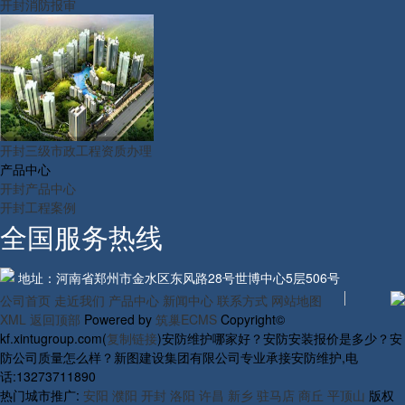
开封消防报审
开封三级市政工程资质办理
产品中心
开封产品中心
开封工程案例
全国服务热线
地址：河南省郑州市金水区东风路28号世博中心5层506号
公司首页
走近我们
产品中心
新闻中心
联系方式
网站地图
XML
返回顶部
Powered by
筑巢ECMS
Copyright©
kf.xintugroup.com(
复制链接
)安防维护哪家好？安防安装报价是多少？安
防公司质量怎么样？新图建设集团有限公司专业承接安防维护,电
话:13273711890
热门城市推广:
安阳
濮阳
开封
洛阳
许昌
新乡
驻马店
商丘
平顶山
版权