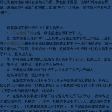
经过彩色烤漆的铝锌合金雕花饰面、聚氨酯保温层、玻璃纤维布复合而
成；兼顾装饰和保温节能功能，面漆10-15年无褪色，整体使用寿命可达
45年；
建筑幕墙工程一级企业主要人员要求
1、
开封建筑工程
专业一级注册建造师不少于6人。
2、技术负责人具有10年以上从事工程施工技术管理工作经历，且具
有
开封建筑工程
相关专业高级职称或建筑工程专业一级注册建造师（或一
级注册结构工程师）执业资格；结构、机械等专业中级以上职称人员不少
于15人，且专业齐全。
3、持有岗位证书的施工现场管理人员不少于20人，且施工员、质量
员、安全员、材料员、资料员等人员齐全。
4、经考核或培训合格的中级工以上技术工人不少于40人。
建筑幕墙工程一级技术条件
1、企业技术负责人具有不少于6年从事建筑幕墙工程经历，具有二
级及以上注册建造师（结构工程师）执业资格或中级及以上专业技术职称
（所学专业为建筑结构类、机械类）；
2、企业具有从事建筑幕墙工程专业技术人员不少于5人（所学专业
为建筑结构类、机械类）。其中，机械类专业不少于3人，建筑结构类专
业不少于2人，且从事建筑幕墙工作3年以上，参与完成单体建筑幕墙面
积不少于3000平方米的建筑工程（设计或施工或设计施工一体）不少于1