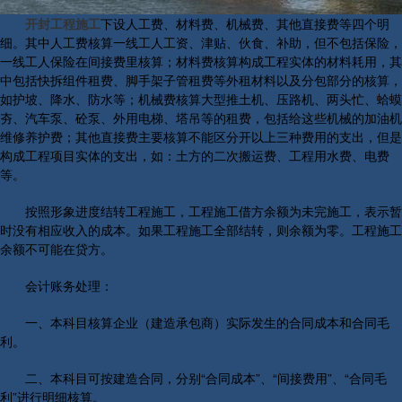
开封工程施工
下设人工费、材料费、机械费、其他直接费等四个明
细。其中人工费核算一线工人工资、津贴、伙食、补助，但不包括保险，
一线工人保险在间接费里核算；材料费核算构成工程实体的材料耗用，其
中包括快拆组件租费、脚手架子管租费等外租材料以及分包部分的核算，
如护坡、降水、防水等；机械费核算大型推土机、压路机、两头忙、蛤蟆
夯、汽车泵、砼泵、外用电梯、塔吊等的租费，包括给这些机械的加油机
维修养护费；其他直接费主要核算不能区分开以上三种费用的支出，但是
构成工程项目实体的支出，如：土方的二次搬运费、工程用水费、电费
等。
按照形象进度结转工程施工，工程施工借方余额为未完施工，表示暂
时没有相应收入的成本。如果工程施工全部结转，则余额为零。工程施工
余额不可能在贷方。
会计账务处理：
一、本科目核算企业（建造承包商）实际发生的合同成本和合同毛
利。
二、本科目可按建造合同，分别“合同成本”、“间接费用”、“合同毛
利”进行明细核算。