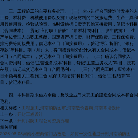
三、工程施工的主要账务处理。（一）企业进行合同建造时发生的人
工费、材料费、机械使用费以及施工现场材料的二次搬运费、生产工具和
用具使用费、检验试验费、临时设施折旧费等其他直接费用，借记本科目
（合同成本），贷记“应付职工薪酬”、“原材料”等科目。发生的施工、生
产单位管理人员职工薪酬、固定资产折旧费、财产保险费、工程保修费、
排污费等间接费用，借记本科目（间接费用），贷记“累计折旧”、“银行
存款”等科目。期（月）末，将间接费用分配计入有关合同成本，借记本
科目（合同成本），贷记本科目（间接费用）。 （二）确认合同收入、
合同费用时，借记“主营业务成本”科目，贷记“主营业务收入”科目，按其
差额，借记或贷记本科目（合同毛利）。 （三）合同完工时，应将本科
目余额与相关工程施工合同的“工程结算”科目对冲，借记“工程结算”科
目，贷记本科目。
四、本科目期末借方余额，反映企业尚未完工的建造合同成本和合同
毛利。
相关标签：
工程施工
,
河南消防图审
,
河南造价咨询
,
河南幕墙设计
,
上一条：
开封工程设计
下一条：
开封消防工程公司资质办理
相关新闻
2026-08-08
河南小型商铺门店改造，如何一次性通过开封河南消防图