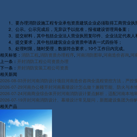
1、要办理消防设施工程专业承包资质建筑企业必须取得工商营业执
2、公示。公示完成后，无异议予以批准，报省建设管理局备案；
3、提交材料，其中包括企业法人营业执照复印件、企业法定代表人
4、提交要求，其中包括建筑业企业资质申请表一式四份等；
5、处理时限，随时受理，数据符合要求，10个工作日内完成。
相关标签：
消防工程
,
消防资质办理程序
,
河南消防图审
,
河南造价咨询
,
河
上一条：
开封消防工程公司资质办理
下一条：
开封消防安装工程公司资质
相关新闻
2026-08-03
开封河南消防设计项目河南造价咨询全流程管控方法，严控
2026-07-29
河南办公楼开封河南幕墙设计怎么做？兼顾节能、防火与本
2026-07-24
河南商业综合体开封河南消防设计要点解析，适配河南本地
2026-07-19
开封河南消防设计、幕墙设计常见疑问，新图建设集团为你
相关产品