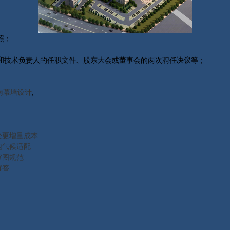
照；
和技术负责人的任职文件、股东大会或董事会的两次聘任决议等；
南幕墙设计
,
变更增量成本
地气候适配
审图规范
解答