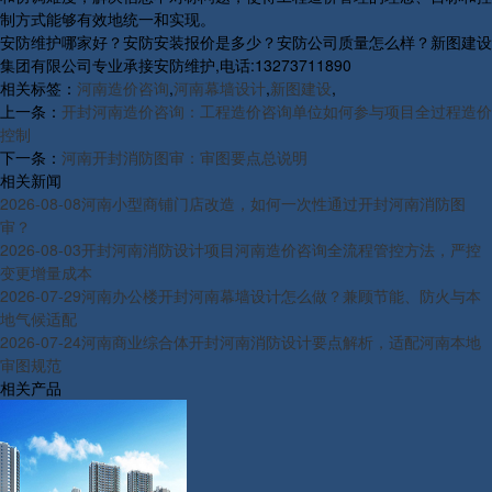
制方式能够有效地统一和实现。
安防维护哪家好？安防安装报价是多少？安防公司质量怎么样？新图建设
集团有限公司专业承接安防维护,电话:13273711890
相关标签：
河南造价咨询
,
河南幕墙设计
,
新图建设
,
上一条：
开封河南造价咨询：工程造价咨询单位如何参与项目全过程造价
控制
下一条：
河南开封消防图审：审图要点总说明
相关新闻
2026-08-08
河南小型商铺门店改造，如何一次性通过开封河南消防图
审？
2026-08-03
开封河南消防设计项目河南造价咨询全流程管控方法，严控
变更增量成本
2026-07-29
河南办公楼开封河南幕墙设计怎么做？兼顾节能、防火与本
地气候适配
2026-07-24
河南商业综合体开封河南消防设计要点解析，适配河南本地
审图规范
相关产品