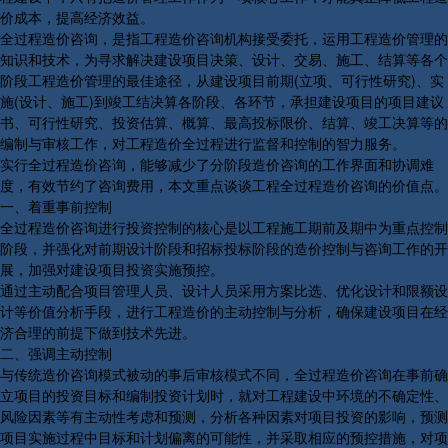
价成本，提高经济效益。
全过程造价咨询，是指工程造价咨询机构接受委托，运用工程造价管理的
知识和技术，为寻求解决建设项目决策、设计、交易、施工、结算等各个
阶段工程造价管理的最佳途径，从建设项目前期(立项、可行性研究)、实
施(设计、施工)到竣工结决算各阶段、各环节，承担建设项目的项目建议
书、可行性研究、投资估算、概算、最高投标限价、结算、竣工决算等的
编制与审核工作，对工程造价全过程进行监督和控制的智力服务。
实行全过程造价咨询，能够减少了分阶段造价咨询的工作界面和协调难
度，有效节约了咨询费用，本文重点谈谈工程全过程造价咨询的价值点。
一、着重事前控制
全过程造价咨询进行投资控制的核心是以工程施工期前及期中为重点控制
阶段，并强化对前期设计阶段和招标投标阶段的造价控制与咨询工作的开
展，加强对建设项目投资实施预控。
通过主动配合项目管理人员、设计人员采用方案比选、优化设计和限额设
计等价值分析手段，进行工程造价的主动控制与分析，确保建设项目在经
济合理的前提下做到技术先进。
二、强调主动控制
与传统造价咨询模式被动的事后审核模式不同，全过程造价咨询在事前确
立项目的投资目标和编制投资计划时，就对工程建设中环境的不确定性、
风险因素等有主动性考虑和预测，分析各种因素对项目投资的影响，预测
项目实施过程中目标和计划偏离的可能性，并采取相应的预控措施，对项