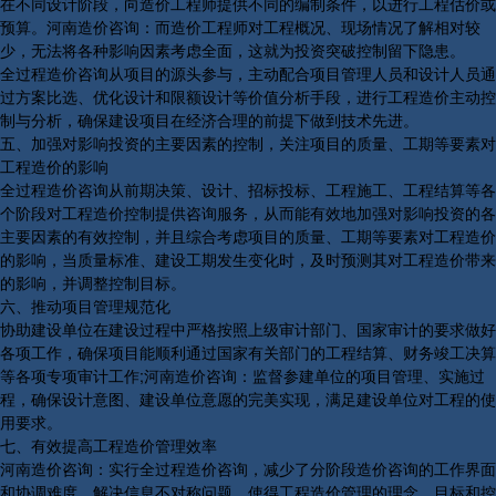
在不同设计阶段，向造价工程师提供不同的编制条件，以进行工程估价或
预算。河南造价咨询：而造价工程师对工程概况、现场情况了解相对较
少，无法将各种影响因素考虑全面，这就为投资突破控制留下隐患。
全过程造价咨询从项目的源头参与，主动配合项目管理人员和设计人员通
过方案比选、优化设计和限额设计等价值分析手段，进行工程造价主动控
制与分析，确保建设项目在经济合理的前提下做到技术先进。
五、加强对影响投资的主要因素的控制，关注项目的质量、工期等要素对
工程造价的影响
全过程造价咨询从前期决策、设计、招标投标、工程施工、工程结算等各
个阶段对工程造价控制提供咨询服务，从而能有效地加强对影响投资的各
主要因素的有效控制，并且综合考虑项目的质量、工期等要素对工程造价
的影响，当质量标准、建设工期发生变化时，及时预测其对工程造价带来
的影响，并调整控制目标。
六、推动项目管理规范化
协助建设单位在建设过程中严格按照上级审计部门、国家审计的要求做好
各项工作，确保项目能顺利通过国家有关部门的工程结算、财务竣工决算
等各项专项审计工作;河南造价咨询：监督参建单位的项目管理、实施过
程，确保设计意图、建设单位意愿的完美实现，满足建设单位对工程的使
用要求。
七、有效提高工程造价管理效率
河南造价咨询：实行全过程造价咨询，减少了分阶段造价咨询的工作界面
和协调难度，解决信息不对称问题，使得工程造价管理的理念、目标和控