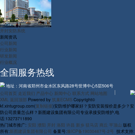
开封安防系统
新闻资讯
公司新闻
行业新闻
研发新闻
行业概况
全国服务热线
地址：河南省郑州市金水区东风路28号世博中心5层506号
公司首页
走近我们
产品中心
新闻中心
联系方式
网站地图
XML
返回顶部
Powered by
筑巢ECMS
Copyright©
kf.xintugroup.com(
复制链接
)安防维护哪家好？安防安装报价是多少？安
防公司质量怎么样？新图建设集团有限公司专业承接安防维护,电
话:13273711890
热门城市推广:
安阳
濮阳
开封
洛阳
许昌
新乡
驻马店
商丘
平顶山
版权
所有:
新图建设集团有限公司
备案号:
豫ICP备19030467号-2号
技术支持: