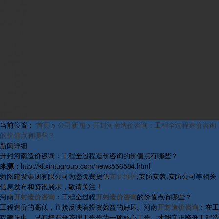
业务范围
组织构架
发展历程
产品中心
资质荣誉
工程案例
新闻中心
公司新闻
行业新闻
研发新闻
行业概况
联系我们
当前位置：
首页
>
公司新闻
>
开封河南造价咨询：工程全过程造价咨询
的价值点有哪些？
新闻详细
开封河南造价咨询：工程全过程造价咨询的价值点有哪些？
来源：
http://kf.xintugroup.com/news556584.html
新图建设集团有限公司为您免费提供
安防维护
,安防安装,安防公司等相关
信息发布和资讯展示，敬请关注！
河南
开封造价咨询
：工程全过程
开封造价咨询
的价值点有哪些？
工程造价的高低，直接反映着投资效益的好坏。河南
开封造价咨询
：在工
程建设中，只有把造价管理工作作为一项核心工作，才能真正降低工程造