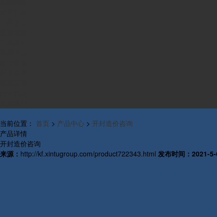
组织构架
发展历程
产品中心
资质荣誉
工程案例
新闻中心
公司新闻
行业新闻
研发新闻
行业概况
联系我们
当前位置：
首页
>
产品中心
>
开封造价咨询
产品详情
开封造价咨询
来源：
http://kf.xintugroup.com/product722343.html
发布时间：
2021-5-