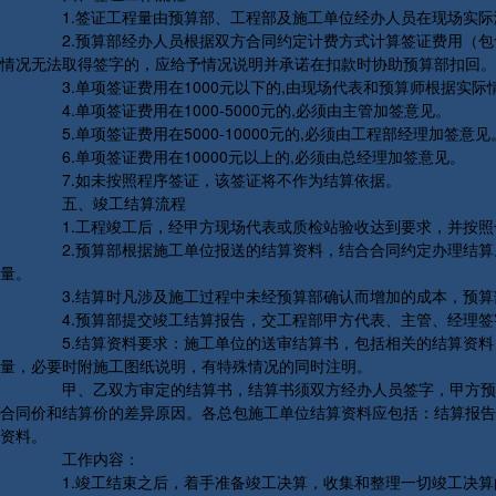
1.签证工程量由预算部、工程部及施工单位经办人员在现场实际
2.预算部经办人员根据双方合同约定计费方式计算签证费用（包
情况无法取得签字的，应给予情况说明并承诺在扣款时协助预算部扣回。
3.单项签证费用在1000元以下的,由现场代表和预算师根据实际
4.单项签证费用在1000-5000元的,必须由主管加签意见。
5.单项签证费用在5000-10000元的,必须由工程部经理加签意见
6.单项签证费用在10000元以上的,必须由总经理加签意见。
7.如未按照程序签证，该签证将不作为结算依据。
五、竣工结算流程
1.工程竣工后，经甲方现场代表或质检站验收达到要求，并按照
2.预算部根据施工单位报送的结算资料，结合合同约定办理结算
量。
3.结算时凡涉及施工过程中未经预算部确认而增加的成本，预算
4.预算部提交竣工结算报告，交工程部甲方代表、主管、经理签
5.结算资料要求：施工单位的送审结算书，包括相关的结算资料
量，必要时附施工图纸说明，有特殊情况的同时注明。
甲、乙双方审定的结算书，结算书须双方经办人员签字，甲方预算
合同价和结算价的差异原因。各总包施工单位结算资料应包括：结算报告
资料。
工作内容：
1.竣工结束之后，着手准备竣工决算，收集和整理一切竣工决算