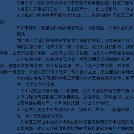
2.将所有工程联系单及现场经济签证单要全部办理并且签字盖章
3.竣工决算要做好三份，一份上报审计、一份上报领导、一份自
4.上报审计的决算尽可能放大10%以上，审计扣除的子目及工程
据。
5.和审计对工程量的时候要有理有据，能进能退，不可失原则和底
做法：
到了竣工结算阶段首先需要收集结算依据资料，收集完整的竣工图
编制完整的竣工结算文件，竣工结算是工程的后计价阶段，其重要
有数，自己怎么套的项目、自己怎么算的工程量、自己的材料调差价格依
进行结算对审：结算对审工作是一项繁琐而又必须细致的技术与经
好，也是极富有道理的，对于预算这项工作，它是一项技术性、政策性、
就此一锤定音，那就决定了竣工结算工作的重中之重，怎么能达到这种效
对内协助劳务公司进行劳务工程量的分析及劳务结算对审，填写
六、进度款支付流程
1.由工程部提出整个项目工程进度，然后由预算部编制整个项目
2.甲方现场代表根据工程质量情况、进度情况、对照合同、提交
3.预算部参照合同，本月付款计划，打出支付凭据。
4.工程支付凭据由甲方现场代表、预算师、主管、工程部经理、
七、设计变更的处理流程
1.凡涉及工程成本的技术措施或设计变更应经预算部审核同意后
2.预算部土建安装园林预算师接到变更资料后应在短的时间内将