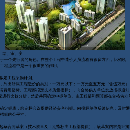
、结、审、变
一个先行者的角色。在整个工程中造价人员流程有很多方面，比如说工
工程流程中是一个很重要的作用。
拟定工程采购计划。
，列出所属工程造价的类别：一万元以下；一万元至五万元（含伍万元）
济费用指标、工程部拟定技术质量指标），向合格供方单位发放招标通知
家进行比较分析，然后共同确定中标单位。由工程部和预算部在合格供方
定标底，给定标会议提供经济参考指标。向投标单位反馈信息：及时通
招标的公平性。
起草合同草案（技术质量及工期指标由工程部提供），该草案内容是经施