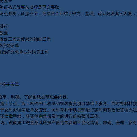
更签证
签证格式等要从监理及甲方要取
点鲜明，证据齐全，把原因全归结于甲方、监理、设计院及其它因素，加
进行
数量
做好工程进度款的编制工作
经济签证单
观做好分包单位的结算工作
时签字盖章
会审。明确、了解图纸会审纪要内容。
工节点、施工构件的工程量明细表提交项目部给予参考，同时将材料预
于及时办理签证单及变更。同时有利于项目部进行实时调整改进管理办法
证盖章手续，签证单完善后及时的进行价格预算工作。
，观察施工进度及其所报产值范围及施工变化情况，准确、合理、及时