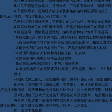
4.积极到现场去观察，做好图纸会审的工作，提出有利我方的变
5.相关工程进度款格式、月报格式、工程联系单格式、现场经济
6.工程联系单、现场经济签证单及索赔的编制切记要理由充分，论
图形及计算式，内容详细且让审计方便计算
7.平时和审计搞好关系，了解审计的工作风格，方便后面工作的
8.跟踪分包单位的合同履行情况，严格控制分包单位的现场点工
9.根据合同、图纸及进度计划，编制月报和统计每月工作进展，
10.根据图纸和现场具体情况，做好有利于我方的工程联系单和
11.根据分包单位签订的合同及根据现场实际情况，积极认真客
12.配合各部门做好成本控制工作，严格控制管理现场人材机
13.整理和收集有关材料和有利签证的一切资料
14.熟练使用相关办公软件及造价软件
15.如果现场有跟踪审计，要与之搞好关系
16.每次现场发生的签证要及时办理，找到监理、审计、业主及
做法：
仔细阅读施工图纸，发现相关问题，做好问题记?表，参加图纸
配合项目其他部门（如施工部、劳务部），每月提前将施工层、施
员进行协调沟通，对于量和价进行实时对比分析，找出差距及原因，以利
及时协调施工技术员完善施工现场签证单及变更单，然后履行签
每月到了报进度产值预算的时候预算人员要提前深入实际施工现场
进度款费用，提供进度款费用表格交项目经理，以利要款。
四、签证工作流程