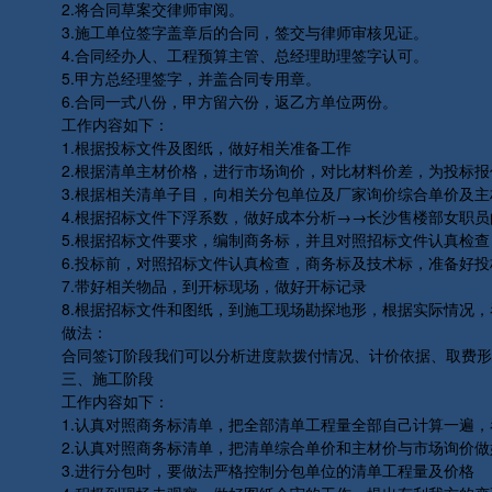
2.将合同草案交律师审阅。
3.施工单位签字盖章后的合同，签交与律师审核见证。
4.合同经办人、工程预算主管、总经理助理签字认可。
5.甲方总经理签字，并盖合同专用章。
6.合同一式八份，甲方留六份，返乙方单位两份。
工作内容如下：
1.根据投标文件及图纸，做好相关准备工作
2.根据清单主材价格，进行市场询价，对比材料价差，为投标报
3.根据相关清单子目，向相关分包单位及厂家询价综合单价及主
4.根据招标文件下浮系数，做好成本分析→→长沙售楼部女职员
5.根据招标文件要求，编制商务标，并且对照招标文件认真检查
6.投标前，对照招标文件认真检查，商务标及技术标，准备好投
7.带好相关物品，到开标现场，做好开标记录
8.根据招标文件和图纸，到施工现场勘探地形，根据实际情况，
做法：
合同签订阶段我们可以分析进度款拨付情况、计价依据、取费形式
三、施工阶段
工作内容如下：
1.认真对照商务标清单，把全部清单工程量全部自己计算一遍，
2.认真对照商务标清单，把清单综合单价和主材价与市场询价做
3.进行分包时，要做法严格控制分包单位的清单工程量及价格