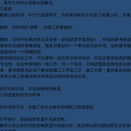
，某些文件好让老板出面解决。
己保留。
量要心知肚明，不少于底线即可，另外莫须有的子目及工程量少的，尽量
线，另外切记“烧香”，后面工作要做好。
纸、过程中积累的签证及变更（必须是签字盖章的），价格的参考依据
性和关键性毋庸置疑，预算员要起到一个事后把关的作用。这样要求预
据必须有一个明确的思。
济相结合的工作，不仅要有一定的专业技术知识，而且还要有较高的预
专业性、综合性很强的一项工作，同一个项目，不同的预算员所结算出的
果，要求预算员必须了解实际施工工序及工艺，施工方案，要具备良好的
劳务分项工程量结算对审表及结算对审后合价表。
的月付款计划，并交由财务部备案。
工程进度款的支付申请。
总经理签字后，交施工单位去财务部领取工程进度款。
方可执行，否则结算时属于无效资料。
费用计算出来并同投资概算进行比较分析，然后将分析比较结果交主管审