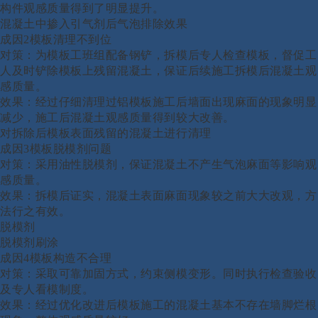
构件观感质量得到了明显提升。
混凝土中掺入引气剂后气泡排除效果
成因
2模板清理不到位
对策：为模板工班组配备钢铲，拆模后专人检查模板，督促工
人及时铲除模板上残留混凝土，保证后续施工拆模后混凝土观
感质量。
效果：经过仔细清理过铝模板施工后墙面出现麻面的现象明显
减少，施工后混凝土观感质量得到较大改善。
对拆除后模板表面残留的混凝土进行清理
成因
3模板脱模剂问题
对策：采用油性脱模剂，保证混凝土不产生气泡麻面等影响观
感质量。
效果：拆模后证实，混凝土表面麻面现象较之前大大改观，方
法行之有效。
脱模剂
脱模剂刷涂
成因
4模板构造不合理
对策：采取可靠加固方式，约束侧模变形。同时执行检查验收
及专人看模制度。
效果：经过优化改进后模板施工的混凝土基本不存在墙脚烂根