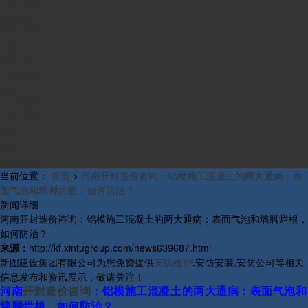
业务范围
组织构架
发展历程
产品中心
资质荣誉
工程案例
新闻中心
公司新闻
行业新闻
研发新闻
行业概况
联系我们
当前位置：
首页
>
河南开封造价咨询：铝模施工混凝土的两大通病：表
面气泡和墙脚烂根，如何防治？
新闻详细
河南开封造价咨询：铝模施工混凝土的两大通病：表面气泡和墙脚烂根，
如何防治？
来源：
http://kf.xintugroup.com/news639687.html
新图建设集团有限公司为您免费提供
安防维护
,安防安装,安防公司等相关
信息发布和资讯展示，敬请关注！
河南
开封造价咨询
：
铝模施工混凝土的两大通病：表面气泡和
墙脚烂根，如何防治？