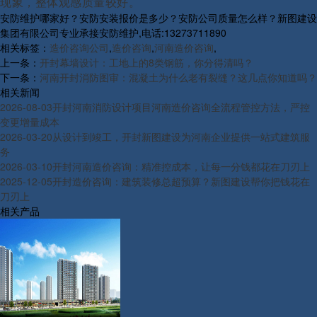
现象，整体观感质量较好。
安防维护哪家好？安防安装报价是多少？安防公司质量怎么样？新图建设
集团有限公司专业承接安防维护,电话:13273711890
相关标签：
造价咨询公司
,
造价咨询
,
河南造价咨询
,
上一条：
开封幕墙设计：工地上的8类钢筋，你分得清吗？
下一条：
河南开封消防图审：混凝土为什么老有裂缝？这几点你知道吗？
相关新闻
2026-08-03
开封河南消防设计项目河南造价咨询全流程管控方法，严控
变更增量成本
2026-03-20
从设计到竣工，开封新图建设为河南企业提供一站式建筑服
务
2026-03-10
开封河南造价咨询：精准控成本，让每一分钱都花在刀刃上
2025-12-05
开封造价咨询：建筑装修总超预算？新图建设帮你把钱花在
刀刃上
相关产品