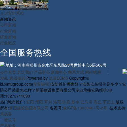
开封安防系统
新闻资讯
公司新闻
行业新闻
研发新闻
行业概况
全国服务热线
地址：河南省郑州市金水区东风路28号世博中心5层506号
公司首页
走近我们
产品中心
新闻中心
联系方式
网站地图
XML
返回顶部
Powered by
筑巢ECMS
Copyright©
kf.xintugroup.com(
复制链接
)安防维护哪家好？安防安装报价是多少？安
防公司质量怎么样？新图建设集团有限公司专业承接安防维护,电
话:13273711890
热门城市推广:
安阳
濮阳
开封
洛阳
许昌
新乡
驻马店
商丘
平顶山
版权
所有:
新图建设集团有限公司
备案号:
豫ICP备19030467号-2号
技术支持:
索易客
一键拨号
产品服务