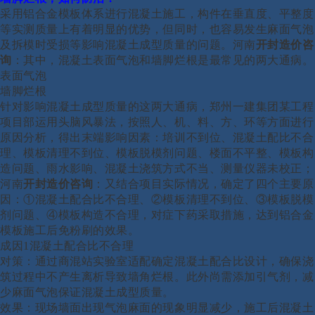
采用铝合金模板体系进行混凝土施工，构件在垂直度、平整度
等实测质量上有着明显的优势，但同时，也容易发生麻面气泡
及拆模时受损等影响混凝土成型质量的问题。
河南
开封造价咨
询
：
其中，混凝土表面气泡和墙脚烂根是最常见的两大通病。
表面气泡
墙脚烂根
针对影响混凝土成型质量的这两大通病，郑州一建集团某工程
项目部运用头脑风暴法，按照人、机、料、方、环等方面进行
原因分析，得出末端影响因素：培训不到位、混凝土配比不合
理、模板清理不到位、模板脱模剂问题、楼面不平整、模板构
造问题、雨水影响、混凝土浇筑方式不当、测量仪器未校正；
河南
开封造价咨询
：
又结合项目实际情况，确定了四个主要原
因：
①混凝土配合比不合理、②模板清理不到位、③模板脱模
剂问题、④模板构造不合理，对症下药采取措施，达到铝合金
模板施工后免粉刷的效果。
成因
1混凝土配合比不合理
对策：通过商混站实验室适配确定混凝土配合比设计，确保浇
筑过程中不产生离析导致墙角烂根。此外尚需添加引气剂，减
少麻面气泡保证混凝土成型质量。
效果：现场墙面出现气泡麻面的现象明显减少，施工后混凝土